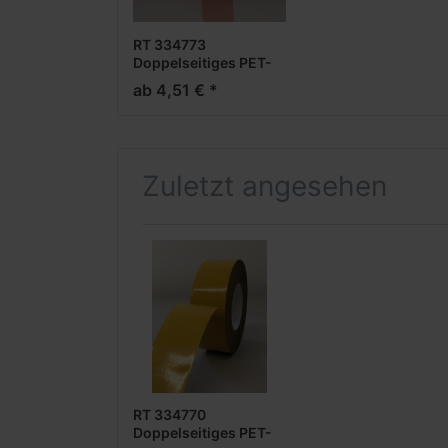
RT 334773
Doppelseitiges PET-
Folienklebeband mit
ab 4,51 € *
Acrylatklebstoff, 0,22
mm Dicke, sehr stark
klebend
Zuletzt angesehen
RT 334770
Doppelseitiges PET-