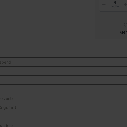
Rolle
Me
klebend
olvent)
95 gr./m²)
tunden)