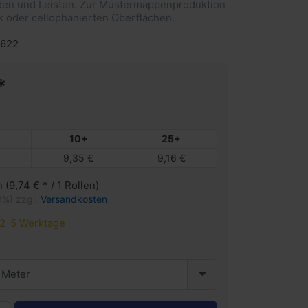
nden und Leisten. Zur Mustermappenproduktion
ck oder cellophanierten Oberflächen.
1622
*
10+
25+
9,35 €
9,16 €
n (9,74 € * / 1 Rollen)
9%) zzgl.
Versandkosten
2-5 Werktage
 Meter