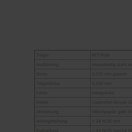
Träger
PET-Folie
Ausführung
doppelseitig stark 
Dicke
0,220 mm gesamt
Trägerdicke
0,025 mm
Farbe
transparent
Kleber
Lösemittel-Acrylat (S
Abdeckung
Silikonpapier gelb (
Anfangshaftung
> 34 N/25 mm
Endhaftung
> 43 N/25 mm(24 S