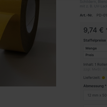
Schildern, Ble
mit z. B. UV-La
Art.-Nr.
PD-0
9,74 € 
Staffelpreise
Menge
Preis
Inhalt: 1 Rolle
zzgl. MwSt. (1
Lieferzeit:
Abmessung
12 mm x 50