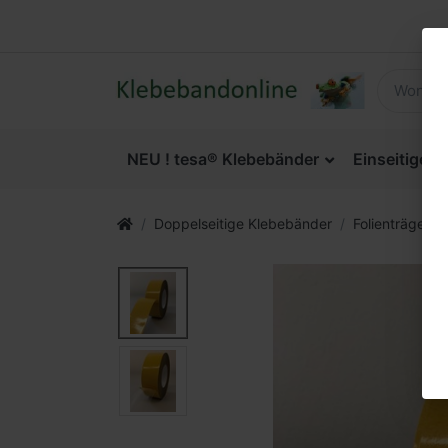
NEU ! tesa® Klebebänder
Einseitige 
Doppelseitige Klebebänder
Folienträger (s