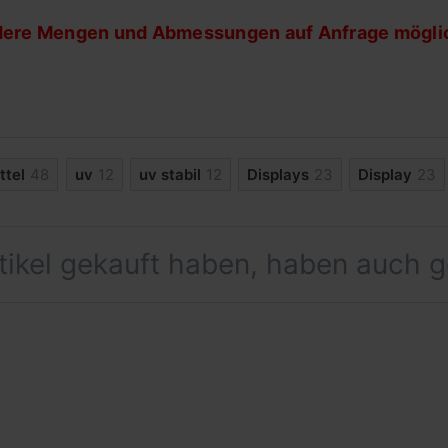
ere Mengen und Abmessungen auf Anfrage möglic
ttel
48
uv
12
uv stabil
12
Displays
23
Display
23
rtikel gekauft haben, haben auch 