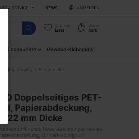
ILFE & SERVICE
NEWS
ANMELDEN
1
Wunsch
Waren
Liste
Korb
ige Klebepunkte
Gewebe-Klebepunkte
Verschlusspu
ckung, Acrylat, 0,22 mm Dicke
70 Doppelseitiges PET-
nd, Papierabdeckung,
, 0,22 mm Dicke
lebeband für stark feste Verklebungen bei der
ospektherstellung, zur Verklebung von