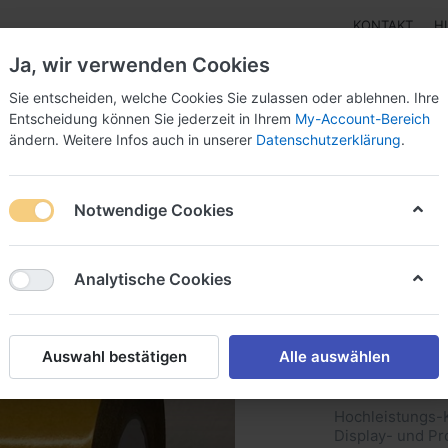
KONTAKT
H
Ja, wir verwenden Cookies
Sie entscheiden, welche Cookies Sie zulassen oder ablehnen. Ihre
Entscheidung können Sie jederzeit in Ihrem
My-Account-Bereich
ändern. Weitere Infos auch in unserer
Datenschutzerklärung
.
Klebebänder
Doppelseitige Klebebänder
Doppelseit
Notwendige Cookies
tark/stark)
RT 334770 Doppelseitiges PET-Klebeband, Papierabde
Analytische Cookies
RT 3347
Klebeba
Auswahl bestätigen
Alle auswählen
Acrylat
Hochleistungs-K
Display- und Pr