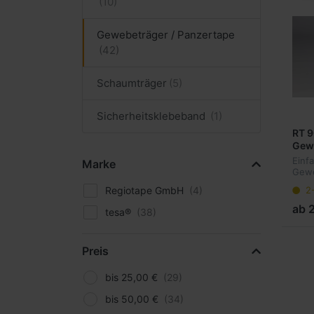
Gewebeträger / Panzertape
Schaumträger
Sicherheitsklebeband
RT 9
Gew
mm 
Einf
Marke
Gewe
Dick
Regiotape GmbH
2
Zum 
Schü
ab 
tesa®
besc
Gewe
Preis
bis 25,00 €
bis 50,00 €