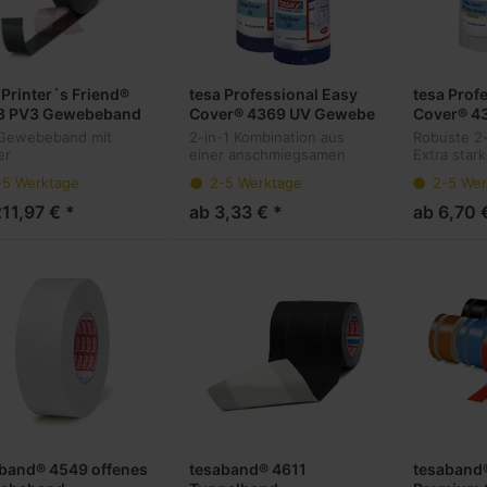
 Printer´s Friend®
tesa Professional Easy
tesa Prof
3 PV3 Gewebeband
Cover® 4369 UV Gewebe
Cover® 43
glatter
Stark
Gewebeband mit
2-in-1 Kombination aus
Robuste 2-
Silikonkautschukbeschichtung
er
einer anschmiegsamen
Extra sta
konkautschukbeschichtung
HDPE-Folie und einem UV-
Putzband m
-5 Werktage
2-5 Werktage
2-5 Wer
optimale Stopp-Effekte.
beständigem Gewebeband
robuster A
eht aus einem speziell
4363.
11,97 € *
ab 3,33 € *
ab 6,70 
ndelten
wollgewebe, versehen
iner...
band® 4549 offenes
tesaband® 4611
tesaband