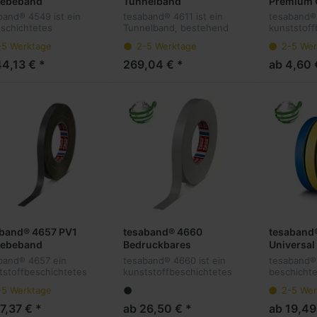
ebeband
Tunnelband
Premium 
25 Meter 
band® 4549 ist ein
tesaband® 4611 ist ein
tesaband® 
schichtetes
Tunnelband, bestehend
kunststoff
beband, bestehend
aus einem 120 mesh
Premium 
-5 Werktage
2-5 Werktage
2-5 Wer
einem 145 mesh
Zellwollgewebe mit
bestehend
wollgewebeträger und
Acrylatbeschichtung und
Zellwollge
44,13 € *
269,04 € *
ab 4,60 
r
einer
einer
rkautschukklebmasse.
Naturkautschukklebmasse.
Naturkaut
e: Weiß.
150 mm x 25 Meter...
Rollenläng
aband® 4657 PV1
tesaband® 4660
tesaband
ebeband
Bedruckbares
Universa
Gewebeband
band® 4657 ein
tesaband® 4660 ist ein
tesaband® 
tstoffbeschichtetes
kunststoffbeschichtetes
beschichte
ebeband bestehend
Gewebeband mit
Gewebeba
-5 Werktage
2-5 Wer
einem 145 mesh
bedruckbarer Oberfläche.
aus einem
wollgewebe und einer
Es besteht aus einem 145
Zellwollge
7,37 € *
ab 26,50 € *
ab 19,49
ehärteten
Mesh Baumwollgewebe
Naturkaut