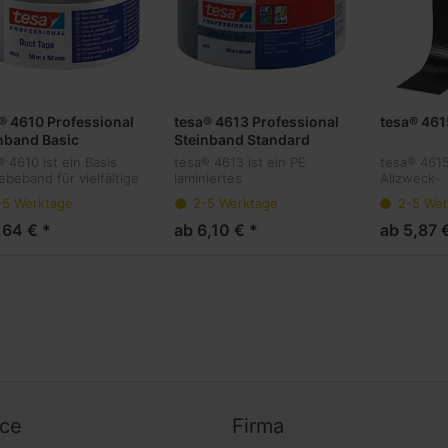
® 4610 Professional
tesa® 4613 Professional
tesa® 46
nband Basic
Steinband Standard
 4610 ist ein Basis
tesa® 4613 ist ein PE
tesa® 4615 
beband für vielfältige
laminiertes
Allzweck-
ndungen. Es besitzt
Gewebeklebeband
Gewebekl
-5 Werktage
2-5 Werktage
2-5 Wer
n PE-Träger, mit 18
bestehend aus einem 27
Bestehend
h PET-Gewebe
mesh
laminiert a
,64 € *
ab 6,10 € *
ab 5,87 
tärkt, welcher mit
PET/Baumwollgewebeträger,
Folie sowi
hesekautschuk...
der mit einer Klebmasse
Synthesek
aus Naturkautschuk
In den Far
ausgestatt...
ice
Firma