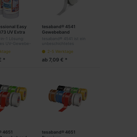
essional Easy
tesaband® 4541
73 UV Extra
Gewebeband
in-1 Lösung:
tesaband® 4541 ist ein
rkes UV-Gewebe-
unbeschichtetes
it extrem
Gewebeband bestehend
ktage
2-5 Werktage
bdeckfolie.
aus einem 145 mesh
Zellwollgewebeträger und
€ *
ab 7,09 € *
einer
Naturkautschukklebmasse.
Erhältlich in Schwarz,...
® 4651
tesaband® 4651