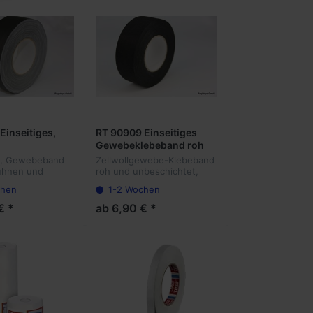
Einseitiges,
RT 90909 Einseitiges
Gewebeklebeband roh
ebeband 0,30
0,27 mm Dicke
e, Gewebeband
Zellwollgewebe-Klebeband
ühnen und
roh und unbeschichtet,
kationen,
flexibler Träger und
chen
1-2 Wochen
 und bedruckbar
reißfest. Ausgerüstet mit
einem Kautschukklebstoff
€ *
ab 6,90 € *
mit sehr hoher
Anfangsklebkraft.