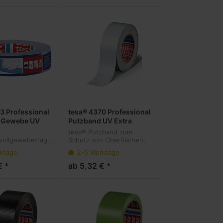
Das Trägergewebe besteht
aus Zellwol...
3 Professional
tesa® 4370 Professional
 Gewebe UV
Putzband UV Extra
tesa® Putzband zum
ollgewebeträger
Schutz von Oberflächen,
besteht aus einem 70
ktage
2-5 Werktage
schukklebmasse
Mesh
Schützt
PET/Baumwollgewebeträger
€ *
ab 5,32 € *
he Oberflächen
mit einem schwarzem UV-
 und
Blocker und einer
en im
Naturkautschukmasse. F...
ch. Fa...