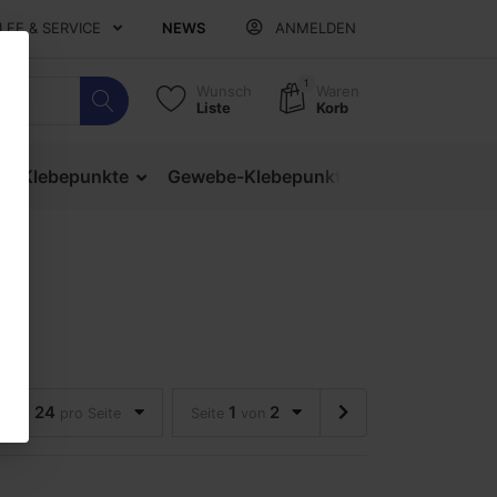
ILFE & SERVICE
NEWS
ANMELDEN
1
Wunsch
Waren
Liste
Korb
ige Klebepunkte
Gewebe-Klebepunkte
Verschlusspu
24
1
2
pro Seite
Seite
von