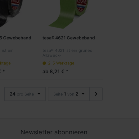
15 Gewebeband
tesa® 4621 Gewebeband
ist ein
tesa® 4621 ist ein grünes
Allzweck-
ebeband.
Gewebeklebeband für den
ktage
2-5 Werktage
 aus Gewebe
Außenbereich.
uf farbiger PE-
€ *
ab 8,21 € *
e einer
autschukklebmasse.
ben Grau...
24
1
2
pro Seite
Seite
von
Newsletter abonnieren