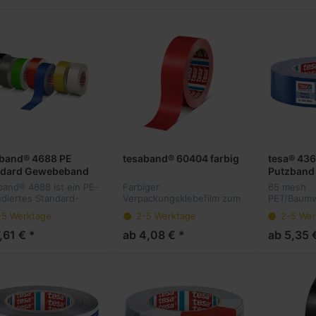
rkautschukklebmasse.
und einer wärmehärteten
N...
aband® 4688 PE
tesaband® 60404 farbig
tesa® 436
ndard Gewebeband
Putzband
band® 4688 ist ein PE-
Farbiger
65 mesh
udiertes Standard-
Verpackungsklebefilm zum
PET/Baumw
beband. Es besteht
sicheren Verschließen von
mit einer
-5 Werktage
2-5 Werktage
2-5 Wer
einem 55 mesh
Kartons
Naturkaut
Zellwollgewebe und
versehen. 
,61 € *
ab 4,08 € *
ab 5,35 
r
empfindlic
rkautschukklebmasse.
bei Maler-
eparaturb...
Putzarbeit
Außenberei