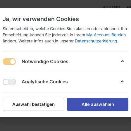
KONTAKT
H
Ja, wir verwenden Cookies
Sie entscheiden, welche Cookies Sie zulassen oder ablehnen. Ihre
Entscheidung können Sie jederzeit in Ihrem
My-Account-Bereich
ändern. Weitere Infos auch in unserer
Datenschutzerklärung
.
Klebebänder
Doppelseitige Klebebänder
Doppelseit
Notwendige Cookies
anzertape
ebeträger / Panzertape
Analytische Cookies
von
42
Auswahl bestätigen
Alle auswählen
Name: A bis Z
iere nach