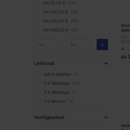
bis 75,00 €
bis 200,00 €
bis 250,00 €
tesa
bis 400,00 €
456
mit 
Das 
glatt
-
Sili
2
für 
Best
ab 2
beha
Lieferzeit
Zell
mit e
sofort lieferbar
2-5 Werktage
2-5 Werktage
1-2 Wochen
Verfügbarkeit
tesa