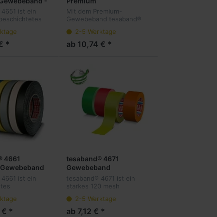
Gewebeband -
Premium
pro Rolle
Gewebeklebeband - 50
4651 ist ein
Mit dem Premium-
Meter pro Rolle
beschichtetes
Gewebeband tesaband®
Gewebeband,
4651 lassen sich
ktage
2-5 Werktage
 aus
verschiedene
webeträger und
handwerkliche
€ *
ab 10,74 € *
Herausforderungen
schukklebmasse.
professionell und
e= 25 Mete...
komfortabel meistern.
Erhältlich in viel...
® 4661
tesaband® 4671
l Gewebeband
Gewebeband
Acrylatbeschichtet
4661 ist ein
tesaband® 4671 ist ein
tes
starkes 120 mesh
nd bestehend
Klebeband mit einer
ktage
2-5 Werktage
 148 mesh
Acrylatträgerbeschichtung
webe und einer
und einer
 € *
ab 7,12 € *
schukklebmasse.
Naturkautschukklebmasse.