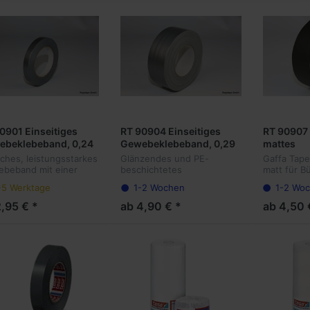
0901 Einseitiges
RT 90904 Einseitiges
RT 90907 
ebeklebeband, 0,24
Gewebeklebeband, 0,29
mattes
Dicke
mm Dicke
Gewebekl
aches, leistungsstarkes
Glänzendes und PE-
Gaffa Tap
mm Dicke
beband mit einer
beschichtetes
matt für B
e von 0,240 mm stark.
Gewebeband 0,29 mm
Messe Apli
-5 Werktage
1-2 Wochen
1-2 Wo
Verpacken, Abdecken,
stark. Flexibel, wasserfest
beschrift-
tzen - PE
und in vielen Farben
2,95 € *
ab 4,90 € *
ab 4,50 
hichtetes, flexibles
verfügbar. Besonders
beklebeband m...
geeignet für den
Messebau und viele...