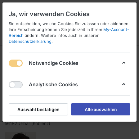
Ja, wir verwenden Cookies
Sie entscheiden, welche Cookies Sie zulassen oder ablehnen.
1
Ihre Entscheidung können Sie jederzeit in Ihrem
My-Account-
Bereich
ändern. Weitere Infos auch in unserer
Menü
Anmelden
Wunschliste
Warenkorb
Datenschutzerklärung
.
Kontakt zu uns aufnehmen
Notwendige Cookies
klebebandonline - der Klebeband-Online Shop der
Analytische Cookies
Regiotape GmbH
Selbstklebetechnik
Auswahl bestätigen
Alle auswählen
Auf dem Schafstall 9
56182 Urbar (Koblenz)