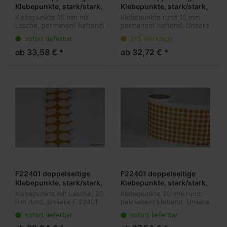
Klebepunkte, stark/stark,
Klebepunkte, stark/stark,
15 mm rund mit Lasche,
15 mm rund ohne Lasche,
Klebepunkte 15 mm mit
Klebepunkte rund 15 mm
Acrylatkleber, 0,11 mm
Acrylatkleber, 0,11 mm
Lasche, permanent haftend,
permanent haftend. Unsere
Dicke, 5.000 Stück pro
Dicke, 5.000 Stück pro
unsere F 22401 zeichnen
F 22401 zeichnen sich
sofort lieferbar
2-5 Werktage
sich durch ihre besonders
durch ihre besonders
Rolle
Rolle
starke Klebkraft aus und
starke Klebkraft aus und
ab 33,58 € *
ab 32,72 € *
eignen sich deshalb gut für
eignen sich deshalb gut für
schne...
schnelle und...
F22401 doppelseitige
F22401 doppelseitige
Klebepunkte, stark/stark,
Klebepunkte, stark/stark,
20 mm rund mit Lasche,
20 mm rund ohne Lasche,
Klebepunkte mit Lasche, 20
Klebepunkte 20 mm rund,
Acrylatkleber, 0,11 mm
Acrylatkleber, 0,11 mm
mm rund, Unsere F 22401
permanent klebend. Unsere
Dicke, 5.000 Stück pro
Dicke, 5.000 Stück pro
zeichnen sich durch ihre
F 22401 zeichnen sich
sofort lieferbar
sofort lieferbar
besonders starke Klebkraft
durch ihre besonders
Rolle
Rolle
aus und eignen sich
starke Klebkraft aus und