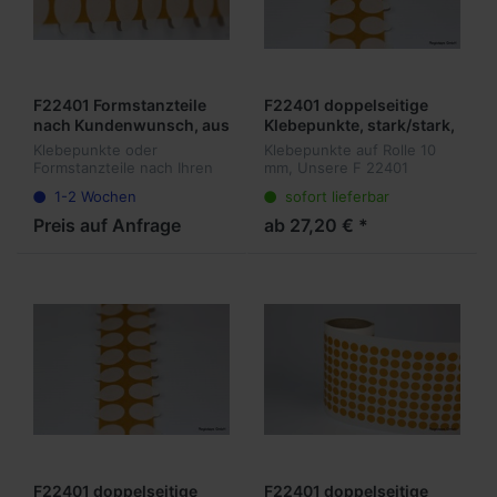
F22401 Formstanzteile
F22401 doppelseitige
nach Kundenwunsch, aus
Klebepunkte, stark/stark,
doppelseitigen
10 mm rund mit Lasche,
Klebepunkte oder
Klebepunkte auf Rolle 10
Papiervliesträger, Preise
Acrylatkleber, 0,11 mm
Formstanzteile nach Ihren
mm, Unsere F 22401
auf Anfrage
Dicke, 5.000 Stück pro
Vorstellungen, Unsere
zeichnen sich durch ihre
1-2 Wochen
sofort lieferbar
Formstanzteile F 22401
besonders starke Klebkraft
Rolle
zeichnen sich durch ihre
aus und eignen sich
Preis auf Anfrage
ab 27,20 € *
starke Klebkraft aus. Die
deshalb gut für schnelle
Formstanzteile kön...
und permanente V...
F22401 doppelseitige
F22401 doppelseitige