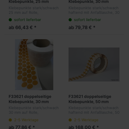
Klebepunkte, 25 mm
Klebepunkte, 30 mm
rund, stark/schwach,
rund, stark/schwach,
Klebepunkte stark/schwach
Klebepunkte stark/schwach
5.000 Stück pro Rolle,
5.000 Stück pro Rolle, mit
25 mm auf Rolle,
haftend mit Anfaßlasche, 30
ohne Anfaßlasche
Anfaßlasche
Formstanzteile mit
mm auf Rolle.
sofort lieferbar
sofort lieferbar
unterschiedlich stark
Formstanzteile mit
haftenden Seiten zur
unterschiedlich stark
ab 66,43 € *
ab 79,78 € *
wiederlösbaren Verklebung
haftenden Seiten zur
von Prospektmaterial,
wiederlösbaren Verklebung
Schi...
v...
F33621 doppelseitige
F33621 doppelseitige
Klebepunkte, 30 mm
Klebepunkte, 50 mm
rund, stark/schwach,
rund, stark/schwach,
Klebepunkte stark/schwach
Klebepunkte stark/schwach
5.000 Stück pro Rolle,
5.000 Stück pro Rolle, mit
30 mm auf Rolle,
haftend mit Anfaßlasche, 50
ohne Anfaßlasche
Anfaßlasche
Formstanzteile mit
mm auf Rolle.
2-5 Werktage
2-5 Werktage
unterschiedlich stark
Formstanzteile mit
haftenden Seiten zur
unterschiedlich stark
ab 77,86 € *
ab 168,00 € *