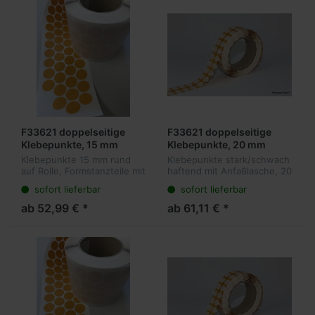
F33621 doppelseitige
F33621 doppelseitige
Klebepunkte, 15 mm
Klebepunkte, 20 mm
rund, stark/schwach,
rund, stark/schwach,
Klebepunkte 15 mm rund
Klebepunkte stark/schwach
5.000 Stück pro Rolle,
5.000 Stück pro Rolle, mit
auf Rolle, Formstanzteile mit
haftend mit Anfaßlasche, 20
ohne Anfaßlasche
Anfaßlasche
unterschiedlich stark
mm auf Rolle.
sofort lieferbar
sofort lieferbar
haftenden Seiten zur
Formstanzteile mit
wiederlösbaren Verklebung
unterschiedlich stark
ab 52,99 € *
ab 61,11 € *
von Prospektmaterial,
haftenden Seiten zur
Schildern, Bl...
wiederlösbaren Verklebung
v...