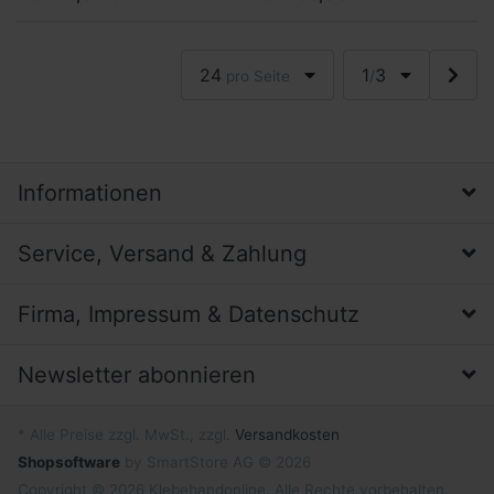
wiederlösbaren Verklebung
haftenden Seiten zur
von Prospektmaterial,
wiederlösbaren Verklebung
Schi...
v...
24
1
3
pro Seite
/
Informationen
Service, Versand & Zahlung
Firma, Impressum & Datenschutz
Newsletter abonnieren
* Alle Preise zzgl. MwSt., zzgl.
Versandkosten
Shopsoftware
by SmartStore AG © 2026
Copyright © 2026 Klebebandonline. Alle Rechte vorbehalten.