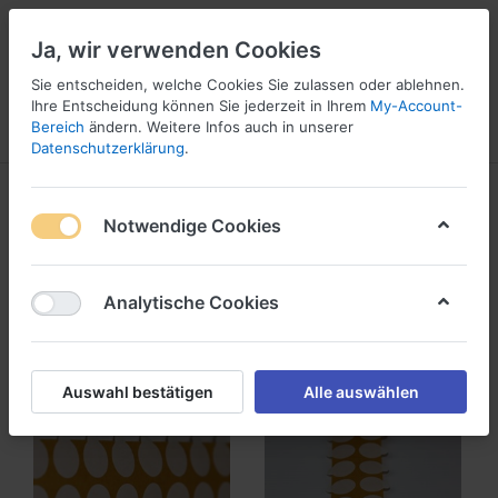
Ja, wir verwenden Cookies
Sie entscheiden, welche Cookies Sie zulassen oder ablehnen.
1
Ihre Entscheidung können Sie jederzeit in Ihrem
My-Account-
Bereich
ändern. Weitere Infos auch in unserer
Menü
Anmelden
Wunschliste
Warenkorb
Datenschutzerklärung
.
Produkte markiert mit
Werbemuster
Notwendige Cookies
1-24
von
56
Analytische Cookies
Filtern
Sortieren
Auswahl bestätigen
Alle auswählen