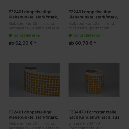
F22401 doppelseitige
F22401 doppelseitige
Klebepunkte, stark/stark,
Klebepunkte, stark/stark,
35 mm rund ohne Lasche,
50 mm rund mit Lasche,
Klebepunkte 35 mm rund,
Klebepunkte 50 mm rund
Acrylatkleber, 0,11 mm
Acrylatkleber, 0,11 mm
permanent klebend. Unsere
mit Lasche, permanent
Dicke, 5.000 Stück pro
Dicke, 2.500 Stück pro
F 22401 zeichnen sich
klebend, Unsere F 22401
sofort lieferbar
sofort lieferbar
durch ihre besonders
zeichnen sich durch ihre
Rolle
Rolle
starke Klebkraft aus und
besonders starke Klebkraft
ab 62,90 € *
ab 60,78 € *
eignen sich deshalb gut für
aus und eignen sich
schnelle un...
deshalb gut für...
F22401 doppelseitige
F334470 Formstanzteile
Klebepunkte, stark/stark,
nach Kundenwunsch, aus
50 mm rund ohne Lasche,
doppelseitigen
Klebepunkte 50 mm rund,
Unsere F 334470
Acrylatkleber, 0,11 mm
Klebeband, Folienträger,
permanent klebend. Unsere
Formstanzteile aus