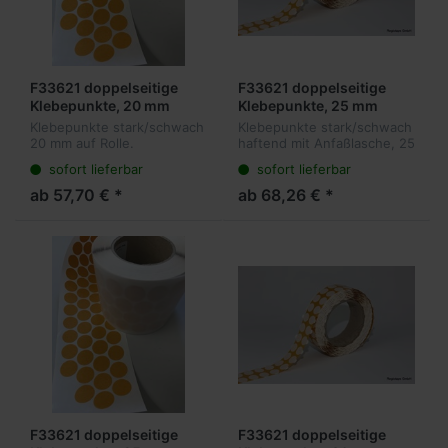
F33621 doppelseitige
F33621 doppelseitige
Klebepunkte, 20 mm
Klebepunkte, 25 mm
rund, stark/schwach,
rund, stark/schwach,
Klebepunkte stark/schwach
Klebepunkte stark/schwach
5.000 Stück pro Rolle,
5.000 Stück pro Rolle, mit
20 mm auf Rolle.
haftend mit Anfaßlasche, 25
ohne Anfaßlasche
Anfaßlasche
Formstanzteile mit
mm auf Rolle.
sofort lieferbar
sofort lieferbar
unterschiedlich stark
Formstanzteile mit
haftenden Seiten zur
unterschiedlich stark
ab 57,70 € *
ab 68,26 € *
wiederlösbaren Verklebung
haftenden Seiten zur
von Prospektmaterial,
wiederlösbaren Verklebung
Schi...
v...
F33621 doppelseitige
F33621 doppelseitige