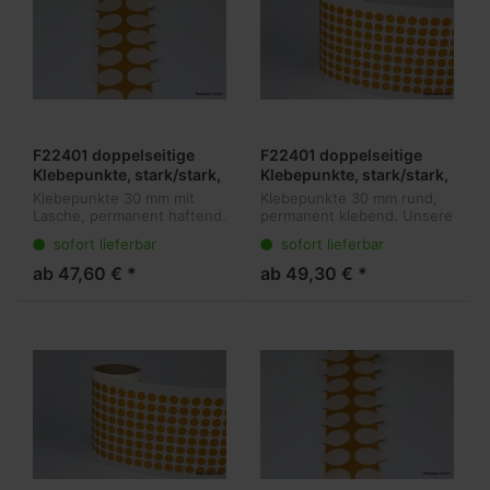
F22401 doppelseitige
F22401 doppelseitige
Klebepunkte, stark/stark,
Klebepunkte, stark/stark,
30 mm rund mit Lasche,
30 mm rund ohne Lasche,
Klebepunkte 30 mm mit
Klebepunkte 30 mm rund,
Acrylatkleber, 0,11 mm
Acrylatkleber, 0,11 mm
Lasche, permanent haftend.
permanent klebend. Unsere
Dicke, 5.000 Stück pro
Dicke, 5.000 Stück pro
Unsere F 22401 zeichnen
F 22401 zeichnen sich
sofort lieferbar
sofort lieferbar
sich durch ihre besonders
durch ihre besonders
Rolle
Rolle
starke Klebkraft aus und
starke Klebkraft aus und
ab 47,60 € *
ab 49,30 € *
eignen sich deshalb gut für
eignen sich deshalb gut für
schne...
schnelle un...