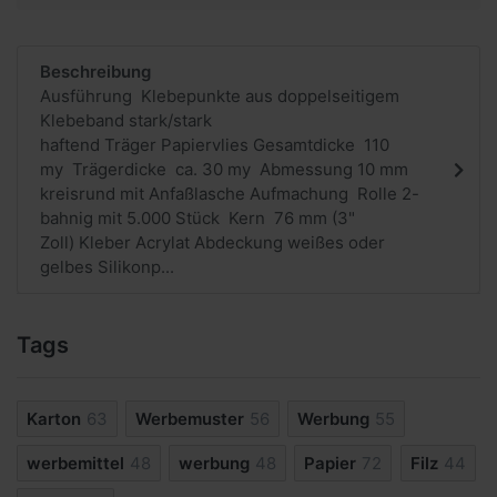
Beschreibung
Ausführung Klebepunkte aus doppelseitigem
Klebeband stark/stark
haftend Träger Papiervlies Gesamtdicke 110
my Trägerdicke ca. 30 my Abmessung 10 mm
kreisrund mit Anfaßlasche Aufmachung Rolle 2-
bahnig mit 5.000 Stück Kern 76 mm (3"
Zoll) Kleber Acrylat Abdeckung weißes oder
gelbes Silikonp...
Tags
Karton
63
Werbemuster
56
Werbung
55
werbemittel
48
werbung
48
Papier
72
Filz
44