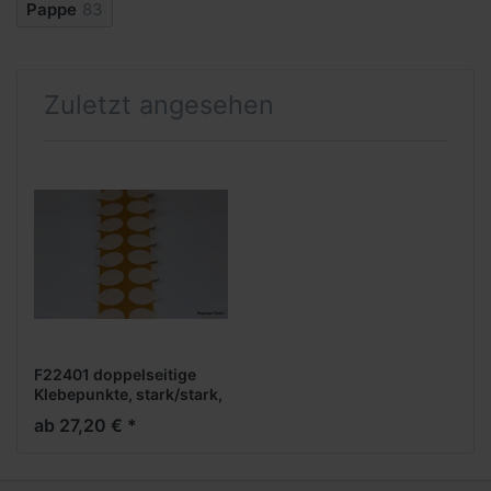
Pappe
83
Zuletzt angesehen
F22401 doppelseitige
Klebepunkte, stark/stark,
10 mm rund mit Lasche,
ab 27,20 € *
Acrylatkleber, 0,11 mm
Dicke, 5.000 Stück pro
Rolle