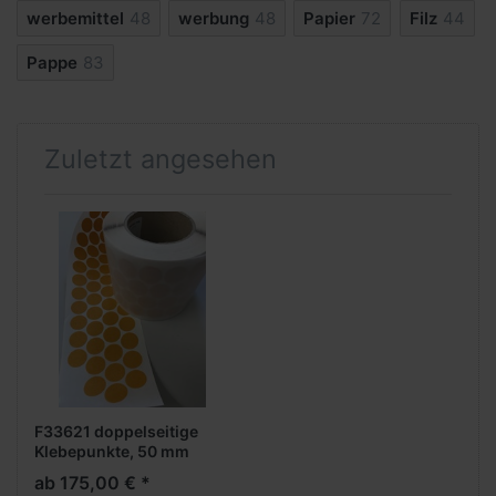
werbemittel
48
werbung
48
Papier
72
Filz
44
Pappe
83
Zuletzt angesehen
F33621 doppelseitige
Klebepunkte, 50 mm
rund, stark/schwach,
ab 175,00 € *
5.000 Stück pro Rolle,