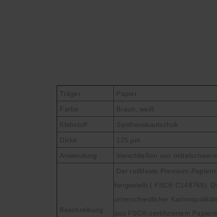
Träger
Papier
Farbe
Braun, weiß
Klebstoff
Synthesekautschuk
Dicke
125 µm
Anwendung
Verschließen von mittelschwer
Der reißfeste Premium-Papierträ
hergestellt ( FSC
®
C148769). Das
unterschiedlicher Kartonqualitä
Beschreibung
aus
FSC
®
-zertifiziertem Papie