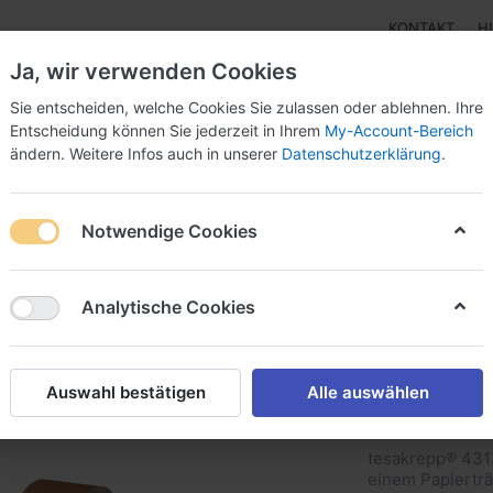
KONTAKT
H
Ja, wir verwenden Cookies
Sie entscheiden, welche Cookies Sie zulassen oder ablehnen. Ihre
Entscheidung können Sie jederzeit in Ihrem
My-Account-Bereich
ändern. Weitere Infos auch in unserer
Datenschutzerklärung
.
Klebebänder
Doppelseitige Klebebänder
Doppelseit
Notwendige Cookies
3 PV12 Premium-Verpackungsklebeband
Analytische Cookies
tesakre
Premiu
Auswahl bestätigen
Alle auswählen
Verpac
tesakrepp® 431
einem Papierträ