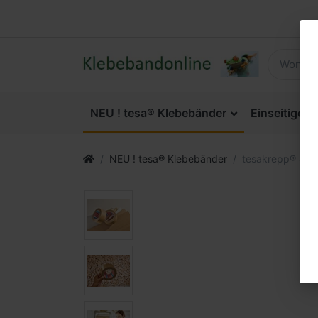
NEU ! tesa® Klebebänder
Einseitige 
NEU ! tesa® Klebebänder
tesakrepp® 431