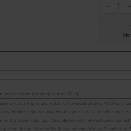
VE
Me
en und schweren Kartonagen (max. 20 kg).
ger wird aus Papier aus vorbildlich bewirtschafteten, FSC
®
-zertifi
 synthetische Kautschukklebstoffsystem bietet eine sehr starke Haft
ten und ist daher ideal zum Verschließen von mittelschweren und sc
rträger und lösemittelfreiem Synthesekautschuk-Klebstoff macht da