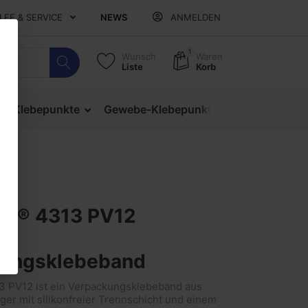
ILFE & SERVICE
NEWS
ANMELDEN
1
Wunsch
Waren
Liste
Korb
ige Klebepunkte
Gewebe-Klebepunkte
Verschlusspu
pp® 4313 PV12
m-
kungsklebeband
3 PV12 ist ein Verpackungsklebeband aus
ger mit silikonfreier Trennschicht und einem