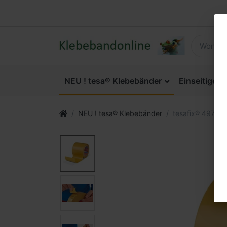
NEU ! tesa® Klebebänder
Einseitige 
NEU ! tesa® Klebebänder
tesafix® 4972 d