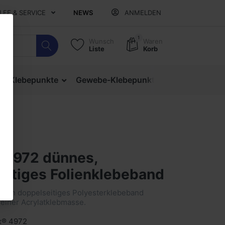
ILFE & SERVICE
NEWS
ANMELDEN
1
Wunsch
Waren
Liste
Korb
ige Klebepunkte
Gewebe-Klebepunkte
Verschlusspu
® 4972 dünnes,
eitiges Folienklebeband
st ein doppelseitiges Polyesterklebeband
 einer Acrylatklebmasse.
ix® 4972