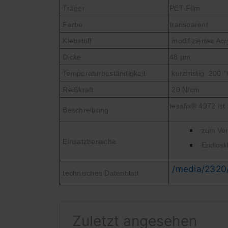
Träger
PET-Film
Farbe
transparent
Klebstoff
modifiziertes Acr
Dicke
48 µm
Temperaturbeständigkeit
kurzfristig: 200 °
Reißkraft
20 N/cm
tesafix® 4972 ist
Beschreibung
zum Ver
Einsatzbereiche
Endlosk
/media/2320/
technisches Datenblatt
Zuletzt angesehen