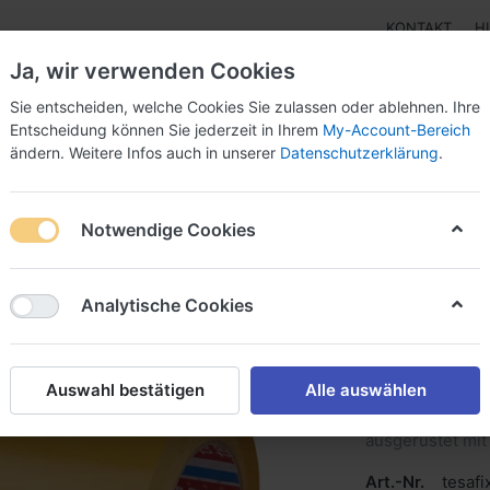
KONTAKT
H
Ja, wir verwenden Cookies
Sie entscheiden, welche Cookies Sie zulassen oder ablehnen. Ihre
Entscheidung können Sie jederzeit in Ihrem
My-Account-Bereich
ändern. Weitere Infos auch in unserer
Datenschutzerklärung
.
Klebebänder
Doppelseitige Klebebänder
Doppelseit
Notwendige Cookies
ünnes, doppelseitiges Folienklebeband
Analytische Cookies
tesafix
doppels
Auswahl bestätigen
Alle auswählen
tesafix® 4972 i
ausgerüstet mit
Art.-Nr.
tesaf