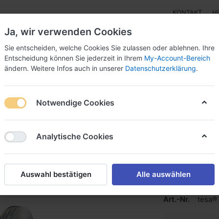
KONTAKT
H
Ja, wir verwenden Cookies
Sie entscheiden, welche Cookies Sie zulassen oder ablehnen. Ihre
Entscheidung können Sie jederzeit in Ihrem
My-Account-Bereich
ändern. Weitere Infos auch in unserer
Datenschutzerklärung
.
Klebebänder
Doppelseitige Klebebänder
Doppelseit
Notwendige Cookies
73205
Analytische Cookies
tesa® A
500µm transpar
Auswahl bestätigen
Alle auswählen
Klebeband
Art.-Nr.
tesa®