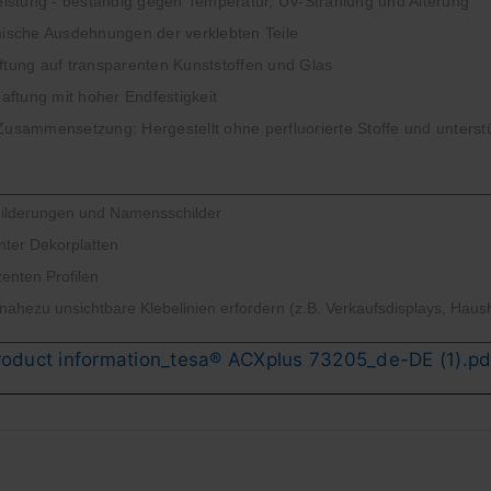
eistung - beständig gegen Temperatur, UV-Strahlung und Alterung
ische Ausdehnungen der verklebten Teile
tung auf transparenten Kunststoffen und Glas
aftung mit hoher Endfestigkeit
sammensetzung: Hergestellt ohne perfluorierte Stoffe und unterstü
hilderungen und Namensschilder
ter Dekorplatten
enten Profilen
ahezu unsichtbare Klebelinien erfordern (z.B. Verkaufsdisplays, Hau
roduct information_tesa® ACXplus 73205_de-DE (1).pd