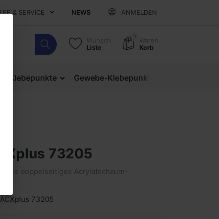
ILFE & SERVICE
NEWS
ANMELDEN
1
Wunsch
Waren
Liste
Korb
ige Klebepunkte
Gewebe-Klebepunkte
Verschlusspu
CXplus 73205
entes doppelseitiges Acrylatschaum-
 ACXplus 73205