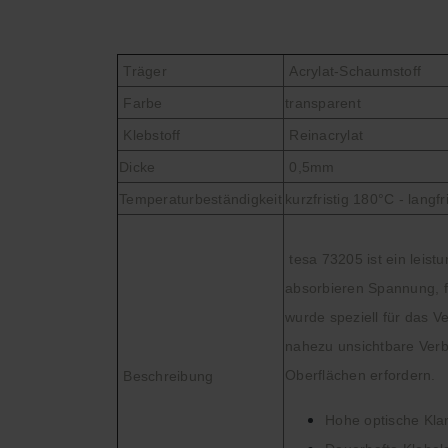
Träger
Acrylat-Schaumstoff
Farbe
transparent
Klebstoff
Reinacrylat
Dicke
0,5mm
Temperaturbeständigkeit
kurzfristig 180°C - langf
tesa 73205 ist ein leist
absorbieren Spannung, f
wurde speziell für das Ve
nahezu unsichtbare Verbi
Oberflächen erfordern.
Beschreibung
Hohe optische Klar