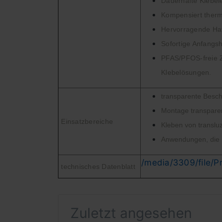
Dauerhafte Klebel
Kompensiert therm
Hervorragende Haf
Sofortige Anfangsh
PFAS/PFOS-freie Zu
Klebelösungen.
transparente Besc
Montage transparen
Einsatzbereiche
Kleben von transluz
Anwendungen, die n
/media/3309/file/P
technisches Datenblatt
Zuletzt angesehen