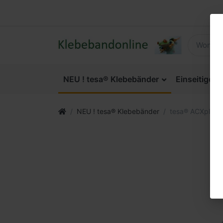
NEU ! tesa® Klebebänder
Einseitige 
NEU ! tesa® Klebebänder
tesa® ACXplus 