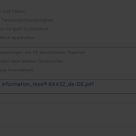
e und Papier
d Temperaturbeständigkeit
be für gute Sichtbarkeit
infach Applikation
erpackungen aus PE-beschichteten Papieren
nden beim leichten Sandstrahlen
zeug-Innenspiegel
t information_tesa® 64432_de-DE.pdf