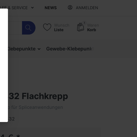
ILFE & SERVICE
NEWS
ANMELDEN
1
Wunsch
Waren
Liste
Korb
ige Klebepunkte
Gewebe-Klebepunkte
Verschlusspu
4432 Flachkrepp
repp für Spliceanwendungen
 64432