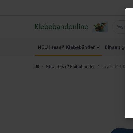
NEU ! tesa® Klebebänder
Einseitige 
NEU ! tesa® Klebebänder
tesa® 64432 Fl