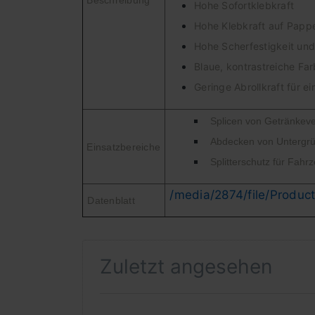
Beschreibung
Hohe Sofortklebkraft
Hohe Klebkraft auf Papp
Hohe Scherfestigkeit un
Blaue, kontrastreiche Far
Geringe Abrollkraft für e
Splicen von Getränkev
Abdecken von Untergrü
Einsatzbereiche
Splitterschutz für Fahr
/media/2874/file/Produc
Datenblatt
Zuletzt angesehen