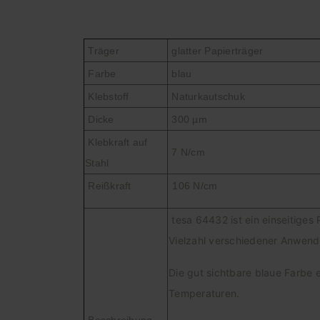
Träger
glatter Papierträger
Farbe
blau
Klebstoff
Naturkautschuk
Dicke
300 µm
Klebkraft auf
7 N/cm
Stahl
Reißkraft
106
N/cm
tesa 64432 ist ein einseitiges
Vielzahl verschiedener Anwendu
Die gut sichtbare blaue Farbe 
Temperaturen.