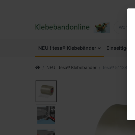
NEU ! tesa® Klebebänder
Einseitige 
NEU ! tesa® Klebebänder
tesa® 51134