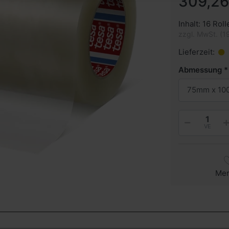
309,26
Inhalt: 16 Roll
zzgl. MwSt. (1
Lieferzeit:
Abmessung
75mm x 100
VE
Me