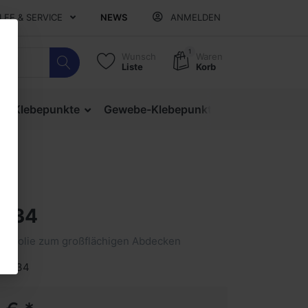
ILFE & SERVICE
NEWS
ANMELDEN
1
Wunsch
Waren
Liste
Korb
ige Klebepunkte
Gewebe-Klebepunkte
Verschlusspu
1134
utzfolie zum großflächigen Abdecken
 51134