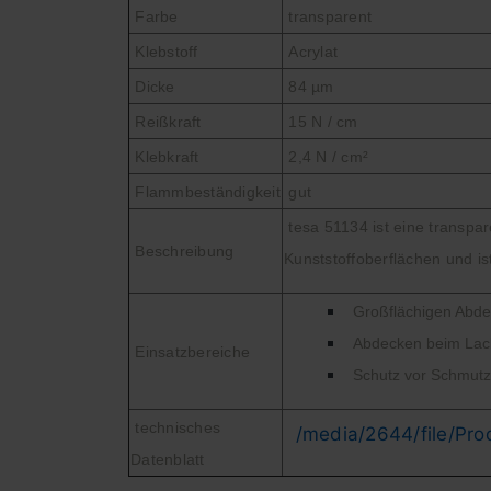
Farbe
transparent
Klebstoff
Acrylat
Dicke
84 µm
Reißkraft
15 N / cm
Klebkraft
2,4 N / cm²
Flammbeständigkeit
gut
tesa 51134 ist eine transpa
Beschreibung
Kunststoffoberflächen und is
Großflächigen Abdec
Abdecken beim Lack
Einsatzbereiche
Schutz vor Schmut
technisches
/media/2644/file/Pro
Datenblatt