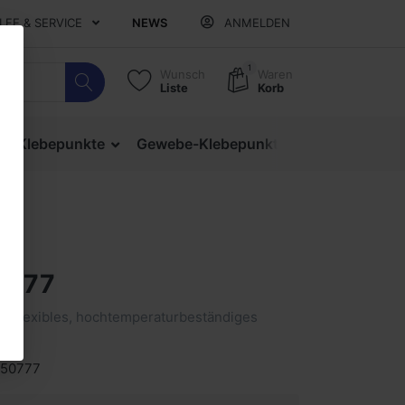
ILFE & SERVICE
NEWS
ANMELDEN
1
Wunsch
Waren
Liste
Korb
ige Klebepunkte
Gewebe-Klebepunkte
Verschlusspu
0777
ein flexibles, hochtemperaturbeständiges
 50777