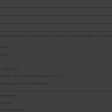
ylatklebmasse und erfüllt eine Vielzahl an Anforderungen im autom
anten
egsam
r
 entfernbar
-Effekt" nach Ofentrocknung bei 160°C
beitung auch ohne Applikator
ckierungen
ierungen
enn-/Farbkanten