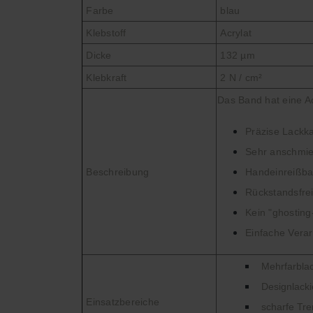
Farbe
blau
Klebstoff
Acrylat
Dicke
132 µm
Klebkraft
2 N / cm²
Das Band hat eine Ac
Präzise Lackk
Sehr anschmi
Beschreibung
Handeinreißba
Rückstandsfrei
Kein "ghosting
Einfache Verar
Mehrfarbla
Designlack
Einsatzbereiche
scharfe Tr