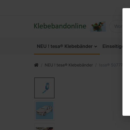
NEU ! tesa® Klebebänder
Einseitige 
NEU ! tesa® Klebebänder
tesa® 50777