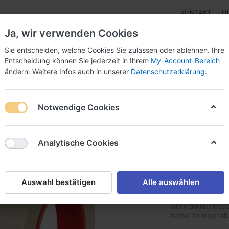
KONTAKT
H
Ja, wir verwenden Cookies
Sie entscheiden, welche Cookies Sie zulassen oder ablehnen. Ihre
Entscheidung können Sie jederzeit in Ihrem
My-Account-Bereich
ändern. Weitere Infos auch in unserer
Datenschutzerklärung
.
Klebebänder
Doppelseitige Klebebänder
Doppelseit
Notwendige Cookies
konfreies Abdeckband
Analytische Cookies
tesa® 48
Abdeck
Auswahl bestätigen
Alle auswählen
tesa® 4831 best
Acrylatklebmasse
hohe Temperatu