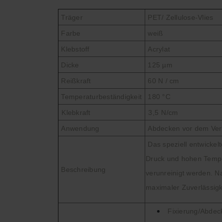
Träger
PET/ Zellulose-Vlies
Farbe
weiß
Klebstoff
Acrylat
Dicke
125 µm
Reißkraft
60 N / cm
Temperaturbeständigkeit
180
°C
Klebkraft
3,5
N/cm
Anwendung
Abdecken vor dem Verk
Das speziell entwickel
Druck und hohen Temper
Beschreibung
verunreinigt werden. N
maximaler Zuverlässigk
Fixierung/Abdeck