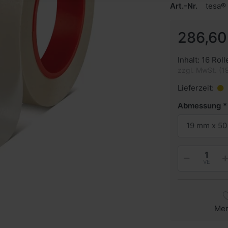
Art.-Nr.
tesa®
286,60
Inhalt: 16 Roll
zzgl. MwSt. (1
Lieferzeit:
Abmessung
19 mm x 50
VE
Me