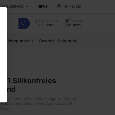
ILFE & SERVICE
NEWS
ANMELDEN
1
Wunsch
Waren
Liste
Korb
ige Klebepunkte
Gewebe-Klebepunkte
Verschlusspu
31 Silikonfreies
band
eht aus einem PET/Vlies-Träger und einer
. Es ist ein Silikonfreies Abdeckband für
ren.