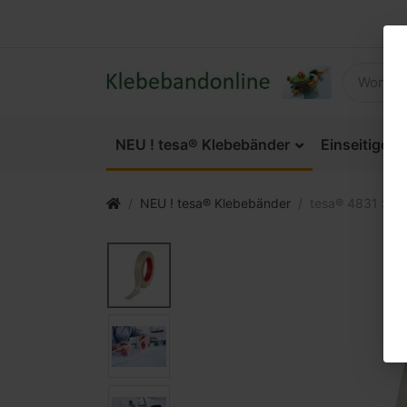
NEU ! tesa® Klebebänder
Einseitige 
NEU ! tesa® Klebebänder
tesa® 4831 Sili