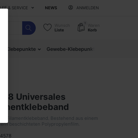
ILFE & SERVICE
NEWS
ANMELDEN
1
Wunsch
Waren
Liste
Korb
ige Klebepunkte
Gewebe-Klebepunkte
Verschlusspu
578 Universales
lamentklebeband
ales Filamentklebeband. Bestehend aus einem
sern beschichteten Polypropylenfilm.
 4578