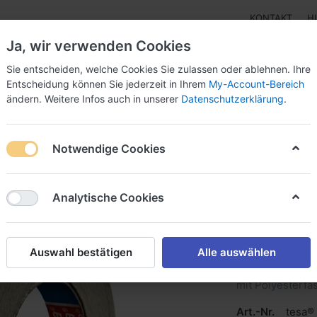
KONTAKT
H
Ja, wir verwenden Cookies
Sie entscheiden, welche Cookies Sie zulassen oder ablehnen. Ihre
Entscheidung können Sie jederzeit in Ihrem
My-Account-Bereich
ändern. Weitere Infos auch in unserer
Datenschutzerklärung
.
Klebebänder
Doppelseitige Klebebänder
Doppelseit
Notwendige Cookies
ersales Kreuzfilamentklebeband
Analytische Cookies
tesa® 4
Kreuzfi
Auswahl bestätigen
Alle auswählen
Ein bidirektion
mit Polyesterfa
Art.-Nr.
tesa®