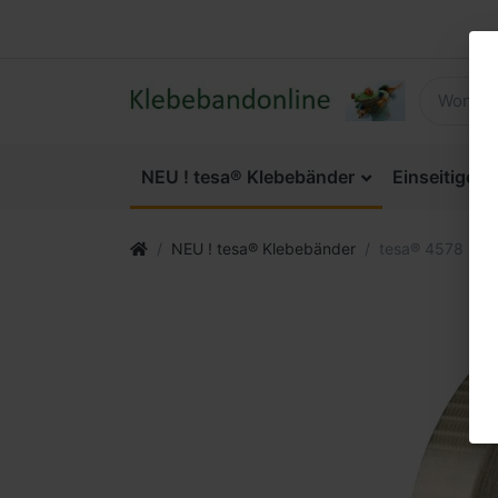
NEU ! tesa® Klebebänder
Einseitige 
NEU ! tesa® Klebebänder
tesa® 4578 Univ