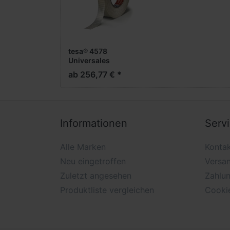
tesa® 4578
Universales
Kreuzfilamentklebeband
ab 256,77 € *
Informationen
Serv
Alle Marken
Konta
Neu eingetroffen
Versa
Zuletzt angesehen
Zahlu
Produktliste vergleichen
Cooki