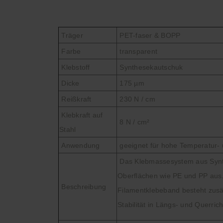
Träger
PET-faser & BOPP
Farbe
transparent
Klebstoff
Synthesekautschuk
Dicke
175 µm
Reißkraft
230 N / cm
Klebkraft auf
8 N / cm²
Stahl
Anwendung
geeignet für hohe Temperatur-
Das Klebmassesystem aus Synthe
Oberflächen wie PE und PP aus. 
Beschreibung
Filamentklebeband besteht zusät
Stabilität in Längs- und Querric