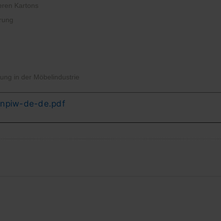
eren Kartons
erung
zung in der Möbelindustrie
inpiw-de-de.pdf