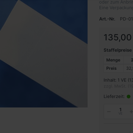
oder zum Anbrin
Eine Verpackung
Art.-Nr.
PD-0
135,00
Staffelpreise
Menge
Preis
32,
Inhalt: 1 VE (1
zzgl. MwSt. (1
Lieferzeit:
VE