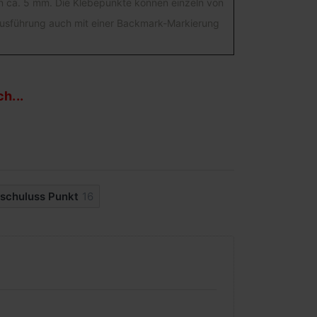
on ca. 5 mm. Die Klebepunkte können einzeln von
Ausführung auch mit einer Backmark-Markierung
h...
schuluss Punkt
16