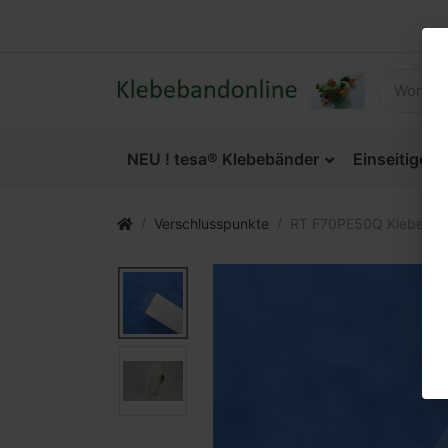
NEU ! tesa® Klebebänder
Einseitige 
Verschlusspunkte
RT F70PE50Q Klebe-Etik