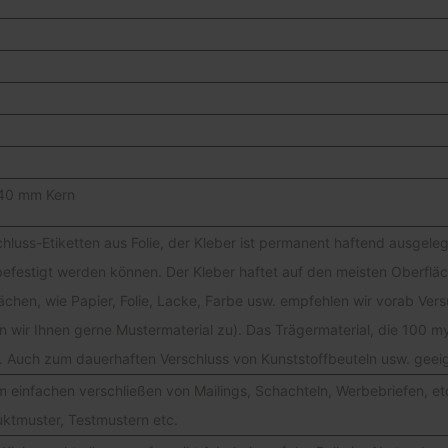
40 mm Kern
chluss-Etiketten aus Folie, der Kleber ist permanent haftend ausgele
befestigt werden können. Der Kleber haftet auf den meisten Oberflä
chen, wie Papier, Folie, Lacke, Farbe usw. empfehlen wir vorab Ver
n wir Ihnen gerne Mustermaterial zu). Das Trägermaterial, die 100 my 
n. Auch zum dauerhaften Verschluss von Kunststoffbeuteln usw. geei
m einfachen verschließen von Mailings, Schachteln, Werbebriefen, e
uktmuster, Testmustern etc.