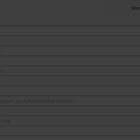
Me
e
sch
 (auch als Außenwicklung lieferbar)
Folie