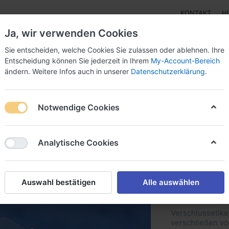
KONTAKT
H
Ja, wir verwenden Cookies
Sie entscheiden, welche Cookies Sie zulassen oder ablehnen. Ihre
Entscheidung können Sie jederzeit in Ihrem
My-Account-Bereich
ändern. Weitere Infos auch in unserer
Datenschutzerklärung
.
Klebebänder
Doppelseitige Klebebänder
Doppelseit
Notwendige Cookies
etten 50 mm eckig, permanent, 2.500 Stück per Rolle
Analytische Cookies
RT F70P
50 mm e
Auswahl bestätigen
Alle auswählen
Stück pe
Verschlussetik
verschließen vo