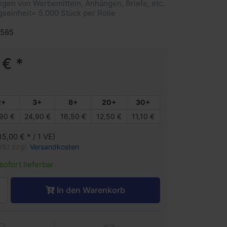
gen von Werbemitteln, Anhängen, Briefe, etc.
seinheit= 5.000 Stück per Rolle
1585
 € *
2+
3+
8+
20+
30+
90 €
24,90 €
16,50 €
12,50 €
11,10 €
35,00 € * / 1 VE)
9%) zzgl.
Versandkosten
sofort lieferbar
In den Warenkorb