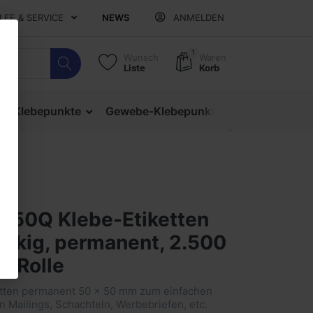
ILFE & SERVICE
NEWS
ANMELDEN
1
Wunsch
Waren
Liste
Korb
ige Klebepunkte
Gewebe-Klebepunkte
Verschlusspu
E50Q Klebe-Etiketten
ckig, permanent, 2.500
r Rolle
etten permanent 50 x 50 mm zum einfachen
n Mailings, Schachteln, Werbebriefen, etc.