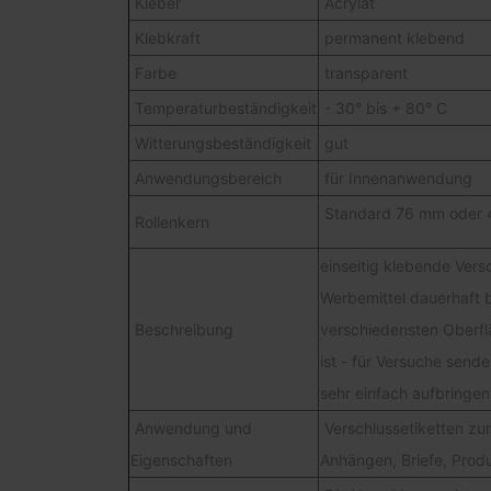
Kleber
Acrylat
Klebkraft
permanent klebend
Farbe
transparent
Temperaturbeständigkeit
- 30° bis + 80° C
Witterungsbeständigkeit
gut
Anwendungsbereich
für Innenanwendung
Standard 76 mm oder 
Rollenkern
einseitig klebende Vers
Werbemittel dauerhaft 
Beschreibung
verschiedensten Oberflä
ist - für Versuche sende
sehr einfach aufbringe
Anwendung und
Verschlussetiketten zu
Eigenschaften
Anhängen, Briefe, Prod