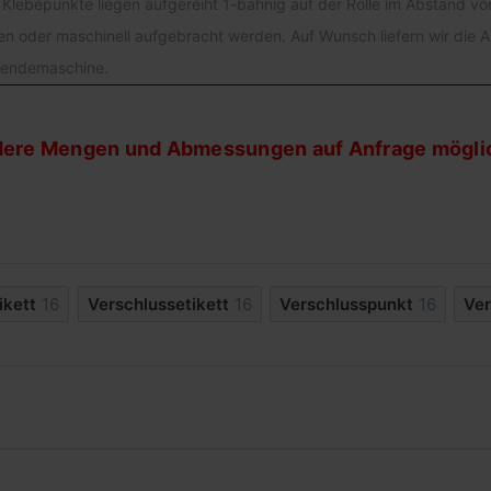
 Klebepunkte liegen aufgereiht 1-bahnig auf der Rolle im Abstand v
oder maschinell aufgebracht werden. Auf Wunsch liefern wir die 
Spendemaschine.
ere Mengen und Abmessungen auf Anfrage möglic
ikett
16
Verschlussetikett
16
Verschlusspunkt
16
Ver