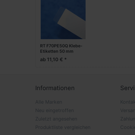
RT F70PE50Q Klebe-
Etiketten 50 mm
eckig, permanent,
ab 11,10 € *
2.500 Stück per Rolle
Informationen
Serv
Alle Marken
Konta
Neu eingetroffen
Versa
Zuletzt angesehen
Zahlu
Produktliste vergleichen
Cooki