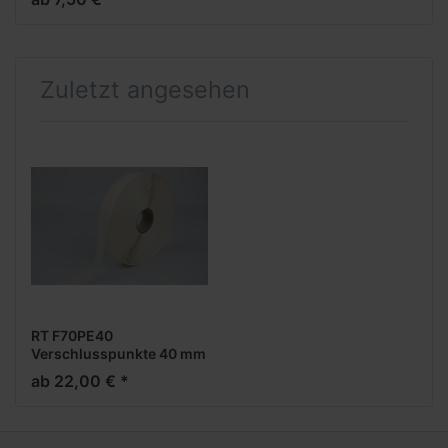
Zuletzt angesehen
RT F70PE40
Verschlusspunkte 40 mm
rund, stark, 5.000 Stück
ab 22,00 € *
pro Rolle