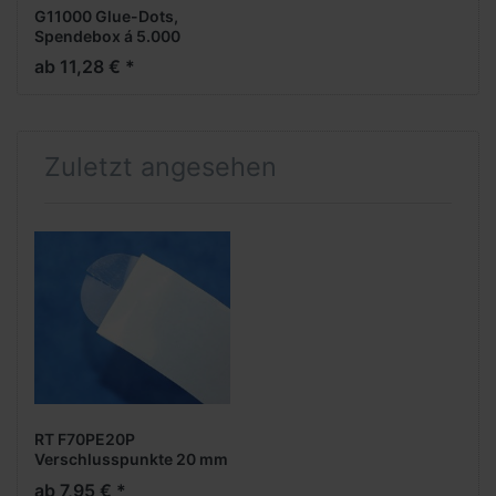
G11000 Glue-Dots,
Spendebox á 5.000
Stück, doppelseitige
ab 11,28 € *
Klebepunkte, Hotmelt, ca.
8 - 10 mm rund
Zuletzt angesehen
RT F70PE20P
Verschlusspunkte 20 mm
rund, stark, mit
ab 7,95 € *