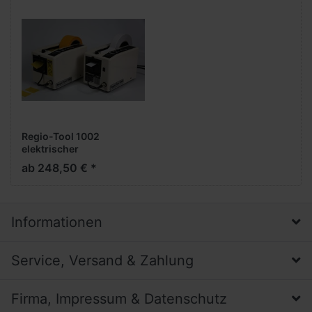
Regio-Tool 1002
elektrischer
Klebebandspender bis 50
ab 248,50 € *
mm Bandbreite
Informationen
Service, Versand & Zahlung
Firma, Impressum & Datenschutz