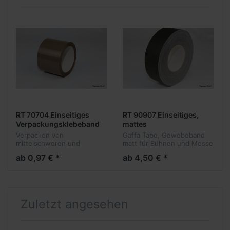
RT 70704 Einseitiges
RT 90907 Einseitiges,
Verpackungsklebeband
mattes
leise abrollend
Gewebeklebeband 0,30
Verpacken von
Gaffa Tape, Gewebeband
mm Dicke
mittelschweren und
matt für Bühnen und Messe
schweren Kartonagen.
Aplikationen, beschrift- und
ab 0,97 € *
ab 4,50 € *
Einseitig klebendes, 0,05
bedruckbar
mm dickes
Polypropylenklebeband mit
Acrylatklebstoff. Leise
abrollend. 1 Kar...
Zuletzt angesehen