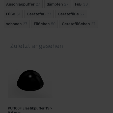
Anschlagpuffer
27
dämpfen
27
Fuß
38
Füße
61
Gerätefuß
27
Gerätefüße
27
schonen
27
Füßchen
50
Gerätefüßchen
27
Zuletzt angesehen
PU 106F Elastikpuffer 19 x
9,6 mm