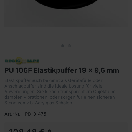
PU 106F Elastikpuffer 19 x 9,6 mm
Elastikpuffer auch bekannt als Gerätefüße oder
Anschlagpuffer sind die ideale Lösung für viele
Anwendungen. Sie kleben transparent am Objekt und
dämpfen vibrationen, oder sorgen für einen sicheren
Stand von z.b. Acrylglas Schalen
Art.-Nr.
PD-01475