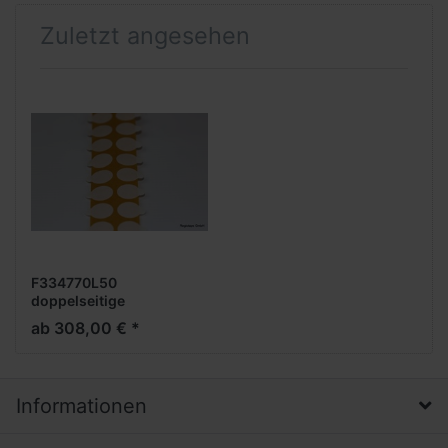
Zuletzt angesehen
F334770L50
doppelseitige
Klebepunkte, stark/stark,
ab 308,00 € *
50 mm rund, 5.000 Stück
pro Rolle, Folienträger,
Acrylat, 0,21 mm Dicke
Informationen