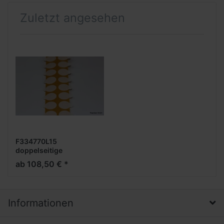
Zuletzt angesehen
F334770L15
doppelseitige
Klebepunkte, stark/stark,
ab 108,50 € *
15 mm rund, 5.000 Stück
pro Rolle, Folienträger,
Acrylat, 0,21 mm Dicke
Informationen