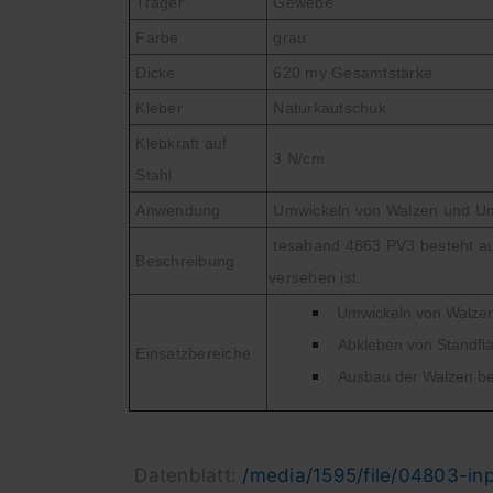
Träger
Gewebe
Farbe
grau
Dicke
620 my Gesamtstärke
Kleber
Naturkautschuk
Klebkraft auf
3 N/cm
Stahl
Anwendung
Umwickeln von Walzen und Um
tesaband 4863 PV3 besteht aus
Beschreibung
versehen ist.
Umwickeln von Walzen
Abkleben von Standflä
Einsatzbereiche
Ausbau der Walzen be
Datenblatt:
/media/1595/file/04803-in