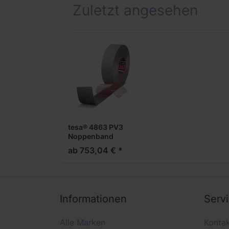
dadurch universel...
Zuletzt angesehen
tesa® 4863 PV3
Noppenband
ab 753,04 € *
Informationen
Serv
Alle Marken
Konta