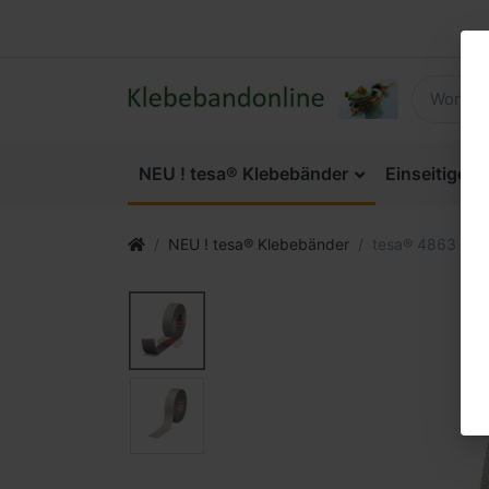
NEU ! tesa® Klebebänder
Einseitige 
NEU ! tesa® Klebebänder
tesa® 4863 PV