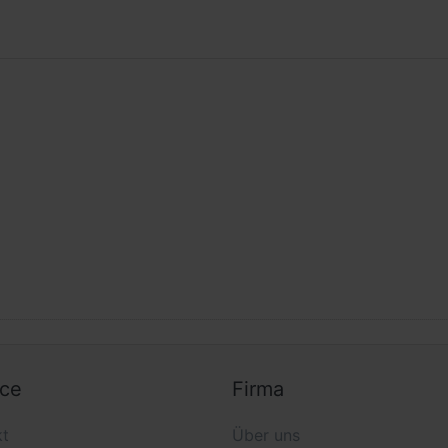
Erhältlich in viel...
ice
Firma
kt
Über uns