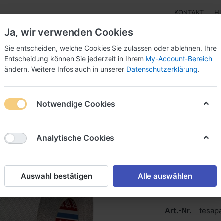
KONTAKT
H
Ja, wir verwenden Cookies
Sie entscheiden, welche Cookies Sie zulassen oder ablehnen. Ihre
Entscheidung können Sie jederzeit in Ihrem
My-Account-Bereich
ändern. Weitere Infos auch in unserer
Datenschutzerklärung
.
Klebebänder
Doppelseitige Klebebänder
Doppelseit
Notwendige Cookies
3 Noppenband
Analytische Cookies
tesa® 
Gewebeband mit
Auswahl bestätigen
Alle auswählen
optimale Stop-
Walze und Umle
Art.-Nr.
tesap