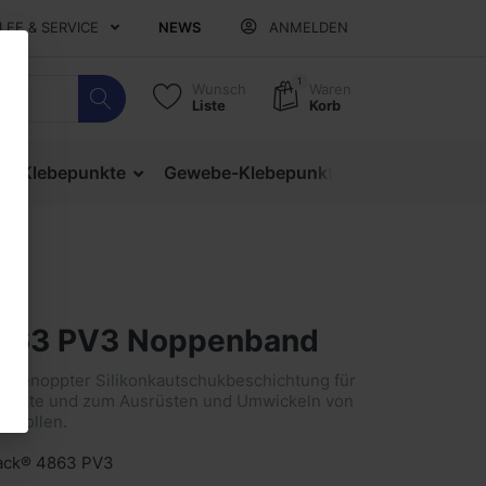
ILFE & SERVICE
NEWS
ANMELDEN
1
Wunsch
Waren
Liste
Korb
ige Klebepunkte
Gewebe-Klebepunkte
Verschlusspu
4863 PV3 Noppenband
 genoppter Silikonkautschukbeschichtung für
Effekte und zum Ausrüsten und Umwickeln von
nkrollen.
ack® 4863 PV3