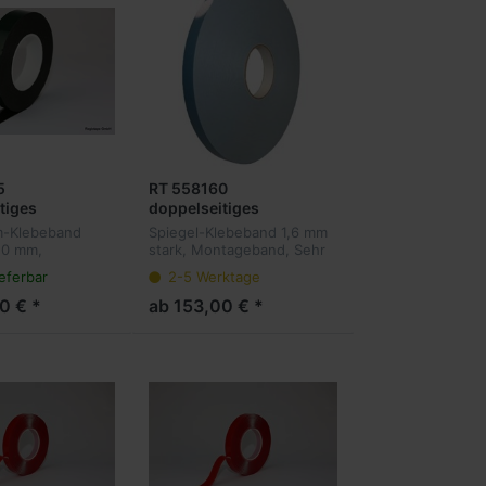
5
RT 558160
tiges
doppelseitiges
, PE-
Klebeband, PE-
-Klebeband
Spiegel-Klebeband 1,6 mm
ger, Acrylat, 1
Schaumträger, weiß,
,0 mm,
stark, Montageband, Sehr
, schwarz
Reinacrylat, 1,6 mm
iges Klebeband
leistungsfähiges
ieferbar
2-5 Werktage
eaufgaben, bei
doppelseitiges Klebeband
Dicke, Spiegelklebeband
mit Reinacrylat für sehr
0 € *
ab 153,00 € *
sgleich gefragt
schwierige Oberflächen.
für den Innen-
Befestigen von z...
.