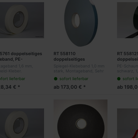
5761 doppelseitiges
RT 558110
RT 55812
eband, PE-
doppelseitiges
doppelsei
umträger, Hotmeld,
Klebeband, PE-
Klebeband
ageband 1,6 mm,
Spiegel-Klebeband 1,0 mm
PE-Schaum
mm Dicke, weiß
Schaumträger, weiß,
Schaumträ
eld-Kleber.
stark, Montageband, Sehr
schwarz, 1
Reinacrylat, 1,0 mm
mm Dicke
elseitiges Klebeband
leistungsfähiges
Doppelseit
fort lieferbar
sofort lieferbar
sofort l
Montageaufgaben, bei
doppelseitiges Klebeband
für Montag
Dicke, Spiegelklebeband
n ein
mit Reinacrylat für sehr
denen ein
28,34 € *
ab 173,00 € *
ab 198,0
ranzausgleich gefragt
schwierige Oberflächen.
Toleranzau
Ideal für den
Befestigen von z...
ist. Ideal 
neinsatz und...
und Auße..