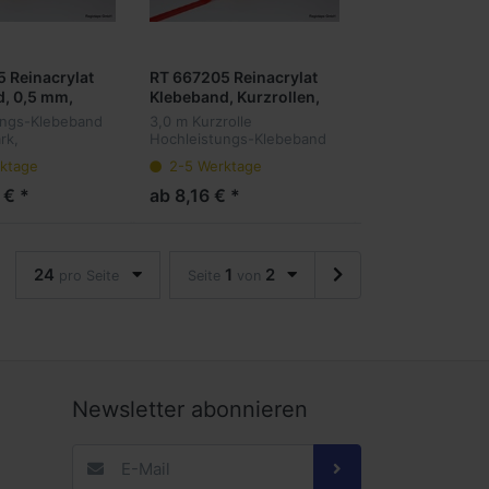
 Reinacrylat
RT 667205 Reinacrylat
, 0,5 mm,
Klebeband, Kurzrollen,
 haftend,
0,5 mm, permanent
ungs-Klebeband
3,0 m Kurzrolle
sparent
haftend,
rk,
Hochleistungs-Klebeband
hochtransparent, 19 mm
tes dünnes,
0,5 mm starkes,
ktage
2-5 Werktage
iges Klebeband
hochtransparentes,
x 3 Meter
hervorragenden
doppelseitiges Klebeband
 € *
ab 8,16 € *
 Scherfestigkeit.
mit einer hervorragenden
transpar...
Schäl- und Scherfestigkeit.
Spez...
24
1
2
pro Seite
Seite
von
Newsletter abonnieren