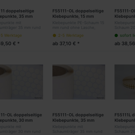
11 doppelseitige
F55111-OL doppelseitige
F55111-OL
bepunkte, 35 mm
Klebepunkte, 15 mm
Klebepun
d, PE-Schaum,
rund, PE-Schaum,
rund, PE
epunkte mit
Klebepunkte PE-Schaum 15
Klebepunk
k/stark, Acrylat, 1 mm
stark/stark, Acrylat, 1 mm
stark/star
umträger 35 mm rund
mm rund ohne Lasche,
Schaum 20
e, 5.000 Stück pro
Dicke, 5.000 Stück pro
Dicke, 5.
Lasche. Der Träger
Doppelseitige Klebepunkte
Lasche mit
-5 Werktage
2-5 Werktage
sofort l
t sich besser an
mit Schaumträger. Der
Der Träger
e, mit Anfaßlasche
Rolle, ohne Anfaßlasche
Rolle, oh
ene Oberflächen an
Träger passt sich besser an
besser an
59,50 € *
ab 37,10 € *
ab 38,56
klebt dadurch stärker
unebene Oberflächen an
Oberfläche
unebenen Flächen.
und klebt da...
dadurch st
unebe...
11-OL doppelseitige
F55111-OL doppelseitige
F55111L d
bepunkte, 30 mm
Klebepunkte, 35 mm
Klebepun
d, PE-Schaum,
rund, PE-Schaum,
rund, PE
epunkte mit
Klebepunkte mit
Klebepunk
k/stark, Acrylat, 1 mm
stark/stark, Acrylat, 1 mm
stark/star
umträger 30 mm rund
Schaumträger 35 mm rund
Schaum 25