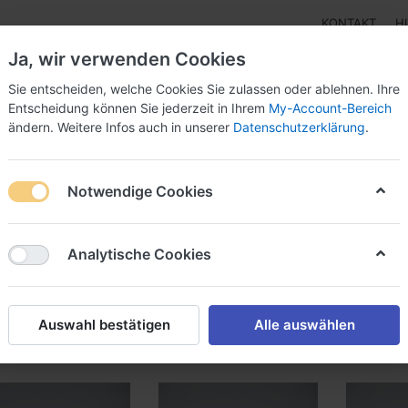
KONTAKT
H
Ja, wir verwenden Cookies
Sie entscheiden, welche Cookies Sie zulassen oder ablehnen. Ihre
Entscheidung können Sie jederzeit in Ihrem
My-Account-Bereich
ändern. Weitere Infos auch in unserer
Datenschutzerklärung
.
Klebebänder
Doppelseitige Klebebänder
Doppelseit
Notwendige Cookies
dukte markiert mit
Schaum
von
38
Analytische Cookies
Name: A bis Z
iere nach
Auswahl bestätigen
Alle auswählen