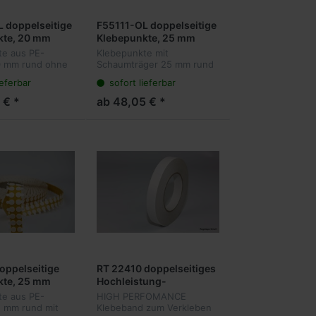
 doppelseitige
F55111-OL doppelseitige
kte, 20 mm
Klebepunkte, 25 mm
-Schaum,
rund, PE-Schaum,
te aus PE-
Klebepunkte mit
k, Acrylat, 1 mm
stark/stark, Acrylat, 1 mm
 mm rund ohne
Schaumträger 25 mm rund
000 Stück pro
Dicke, 5.000 Stück pro
 Schaumträger.
ohne Lasche. Der Träger
ieferbar
sofort lieferbar
 passt sich
passt sich besser an
ne Anfaßlasche
Rolle, ohne Anfaßlasche
 unebene
unebene Oberflächen an
 € *
ab 48,05 € *
n an und klebt
und klebt dadurch stärker
ärker auf
auf unebenen Flächen. A...
oppelseitige
RT 22410 doppelseitiges
kte, 25 mm
Hochleistung-
-Schaum,
Klebeband, Papierträger,
te aus PE-
HIGH PERFOMANCE
k, Acrylat, 1 mm
stark/stark, Acrylat, 0,16
 mm rund mit
Klebeband zum Verkleben