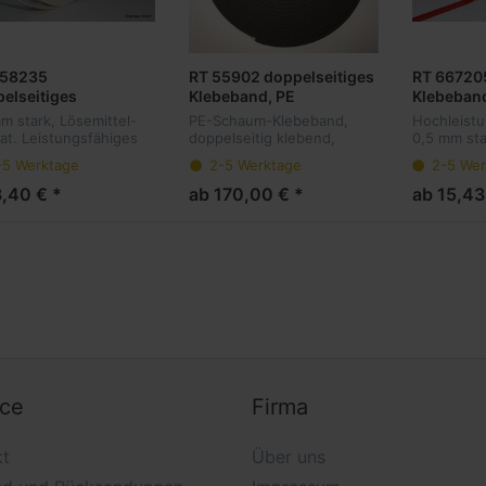
558235
RT 55902 doppelseitiges
RT 667205
elseitiges
Klebeband, PE
Klebeband
eband, PE-
Schaumträger,
permanent
mm stark, Lösemittel-
PE-Schaum-Klebeband,
Hochleist
umträger, Acrylat,
Kautschuk
hochtran
lat. Leistungsfähiges
doppelseitig klebend,
0,5 mm sta
mm Dicke, weiß
elseitiges Klebeband
Kautschukkleber, Rg 33 kg
transparen
-5 Werktage
2-5 Werktage
2-5 Wer
Schaumträger zur
mit Abdeckung
doppelseit
stigung von Spiegeln
mit einer 
3,40 € *
ab 170,00 € *
ab 15,43
 ähnlichen Materialien.
Schäl- und
Es ist hoch
ice
Firma
kt
Über uns