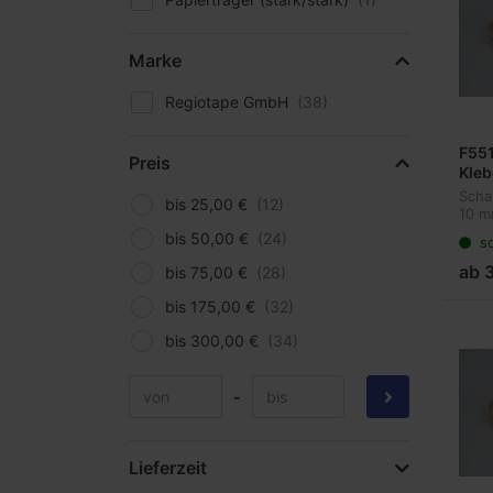
Marke
Regiotape GmbH
F551
Preis
Kleb
run
Scha
bis 25,00 €
star
10 m
Dick
Dopp
bis 50,00 €
so
mit 
Roll
Träg
ab 
bis 75,00 €
uneb
und k
bis 175,00 €
bis 300,00 €
-
Lieferzeit