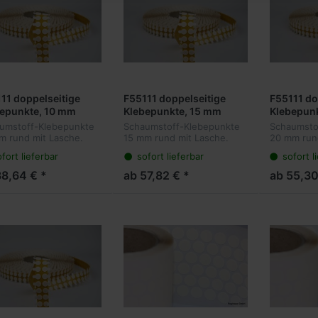
11 doppelseitige
F55111 doppelseitige
F55111 do
epunkte, 10 mm
Klebepunkte, 15 mm
Klebepun
d, PE-Schaum,
rund, PE-Schaum,
rund, PE
umstoff-Klebepunkte
Schaumstoff-Klebepunkte
Schaumsto
k/stark, Acrylat, 1 mm
stark/stark, Acrylat, 1 mm
stark/star
m rund mit Lasche.
15 mm rund mit Lasche.
20 mm rund
e, 5.000 Stück pro
Dicke, 5.000 Stück pro
Dicke, 5.
elseitige Klebepunkte
Doppelseitige Klebepunkte
Der Träger
fort lieferbar
sofort lieferbar
sofort l
Schaumträger. Der
mit Schaumträger. Der
besser an
e, mit Anfaßlasche
Rolle, mit Anfaßlasche
Rolle, mi
er passt sich besser an
Träger passt sich besser an
Oberfläche
38,64 € *
ab 57,82 € *
ab 55,30
ene Oberflächen an
unebene Oberflächen an
dadurch st
lebt d...
und klebt d...
unebenen 
Außerde...