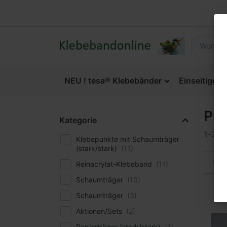
NEU ! tesa® Klebebänder
Einseitige 
Pro
Kategorie
1-24
Klebepunkte mit Schaumträger
(stark/stark)
Sort
Reinacrylat-Klebeband
Schaumträger
Schaumträger
Aktionen/Sets
Papierträger (stark/stark)