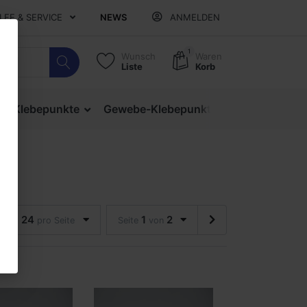
ILFE & SERVICE
NEWS
ANMELDEN
1
Wunsch
Waren
Liste
Korb
ige Klebepunkte
Gewebe-Klebepunkte
Verschlusspu
24
1
2
pro Seite
Seite
von