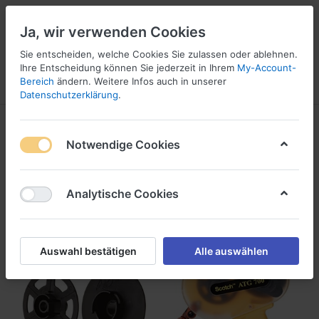
Ja, wir verwenden Cookies
Sie entscheiden, welche Cookies Sie zulassen oder ablehnen.
1
Ihre Entscheidung können Sie jederzeit in Ihrem
My-Account-
Bereich
ändern. Weitere Infos auch in unserer
Menü
Anmelden
Wunschliste
Warenkorb
Datenschutzerklärung
.
Produkte markiert mit
ATG Abroller
Notwendige Cookies
1-2
von
2
Analytische Cookies
Filtern
Sortieren
Auswahl bestätigen
Alle auswählen