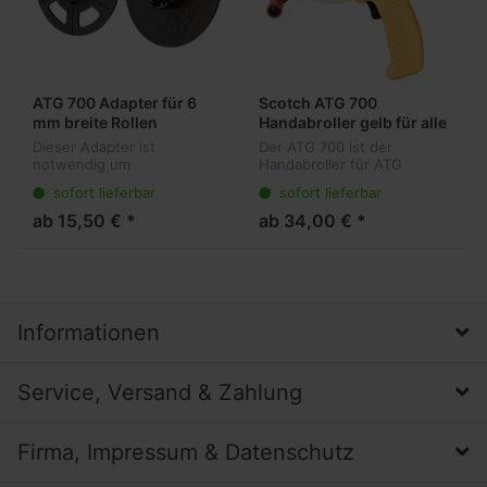
ATG 700 Adapter für 6
Scotch ATG 700
mm breite Rollen
Handabroller gelb für alle
ATG Rollen bis 55 m
Dieser Adapter ist
Der ATG 700 ist der
Länge
notwendig um
Handabroller für ATG
Transferklebebänder in der
Rollen. Einfach in der
sofort lieferbar
sofort lieferbar
Breite 6 mm mit dem ATG
Handhabung appliziert er
700 Handabroller zu
mühelos den trägerlosen
ab 15,50 € *
ab 34,00 € *
verarbeiten. Er ist
ATG Klebstofffilm und
wiederverwendbar, dies
wickelt gleichzeitig d...
bedeutet es...
Informationen
Service, Versand & Zahlung
Firma, Impressum & Datenschutz