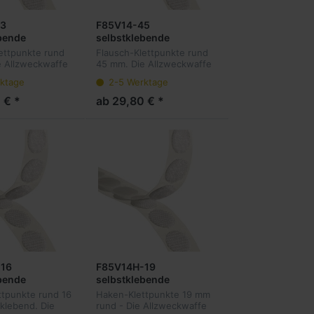
3
F85V14-45
bende
selbstklebende
unkte 33 mm
Flauschpunkte 45 mm
ettpunkte rund
Flausch-Klettpunkte rund
 Stück pro Rolle
rund, 500 Stück pro Rolle
e Allzweckwaffe
45 mm. Die Allzweckwaffe
 der
im Bereich der
ktage
2-5 Werktage
baren
wiederlösbaren
ngen. Unsere
Befestigungen. Unsere
 € *
ab 29,80 € *
e sind sowohl für
Klettpunkte sind sowohl für
nd Ordner, als
Mailings und Ordner, als
au...
16
F85V14H-19
bende
selbstklebende
kte 16 mm
Hakenpunkte 19 mm
tpunkte rund 16
Haken-Klettpunkte 19 mm
50 Stück pro
rund, 1.150 Stück pro
klebend. Die
rund - Die Allzweckwaffe