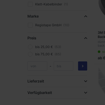
Klett-Kabelbinder
Verstellbare Klettbänder
Marke
Regiotape GmbH
3M S
Back
Preis
sch
dünn
back
bis 25,00 €
Kuns
so
wied
bis 75,00 €
zu p
ab 
Befe
Winz
-
Oberf
Lieferzeit
Verfügbarkeit