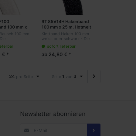
F100
RT 85V14H Hakenband
and 100 mm x
100 mm x 25 m, Hotmelt
melt
Flausch 100 mm
Klettband Haken 100 mm
Die
weiss oder schwarz - Die
are Alternative
wiederlösbare Alternative
ieferbar
sofort lieferbar
enten
zu permanenten
ngsmethoden.
Befestigungsmethoden.
 € *
ab 24,80 € *
ken auf der
Winzige Haken auf der
 hängen sich in
Oberfläche hängen sich...
24
1
3
pro Seite
Seite
von
Newsletter abonnieren