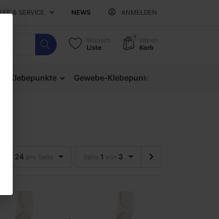
ILFE & SERVICE
NEWS
ANMELDEN
1
Wunsch
Waren
Liste
Korb
ige Klebepunkte
Gewebe-Klebepunkte
Verschlusspu
24
1
3
pro Seite
Seite
von