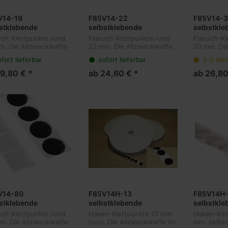
V14-19
F85V14-22
F85V14-3
stklebende
selbstklebende
selbstkle
uschpunkte 19 mm
Flauschpunkte 22 mm
Flauschp
sch-Klettpunkte rund
Flasuch-Klettpunkte rund
Flausch-Kl
, 1.150 Stück pro
rund, 1.000 Stück pro
rund, 650
m. Die Allzweckwaffe
22 mm. Die Allzweckwaffe
33 mm. Di
e
Rolle
ereich der
im Bereich der
im Bereich
fort lieferbar
sofort lieferbar
2-5 Wer
erlösbaren
wiederlösbaren
wiederlös
stigungen. Unsere
Befestigungen. Unsere
Befestigu
19,80 € *
ab 24,60 € *
ab 26,80
tpunkte sind sowohl für
Klettpunkte sind sowohl für
Klettpunkt
ings und Ordner, als
Mailings und Ordner, als
Mailings u
au...
au...
V14-80
F85V14H-13
F85V14H-
stklebende
selbstklebende
selbstkle
uschpunkte 80 mm
Hakenpunkte 13 mm
Hakenpun
sch-Klettpunkte rund
Haken-Klettpunkte 13 mm
Haken-Klet
, 310 Stück pro Rolle
rund, 1.500 Stück pro
rund, 1.2
m. Die Allzweckwaffe
rund. Die Allzweckwaffe im
mm. selbst