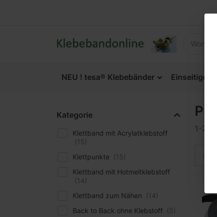
NEU ! tesa® Klebebänder
Einseitige 
Pro
Kategorie
1-24
Klettband mit Acrylatklebstoff
Sort
Klettpunkte
Klettband mit Hotmeltklebstoff
Klettband zum Nähen
Back to Back ohne Klebstoff