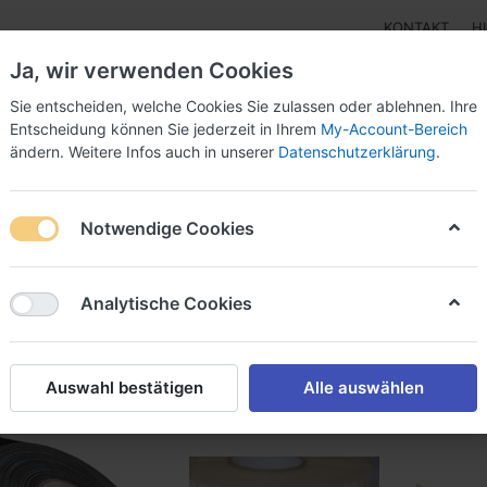
KONTAKT
H
Ja, wir verwenden Cookies
Sie entscheiden, welche Cookies Sie zulassen oder ablehnen. Ihre
Entscheidung können Sie jederzeit in Ihrem
My-Account-Bereich
ändern. Weitere Infos auch in unserer
Datenschutzerklärung
.
Klebebänder
Doppelseitige Klebebänder
Doppelseit
Notwendige Cookies
dukte markiert mit
Velcro
von
65
Analytische Cookies
Name: A bis Z
iere nach
Auswahl bestätigen
Alle auswählen