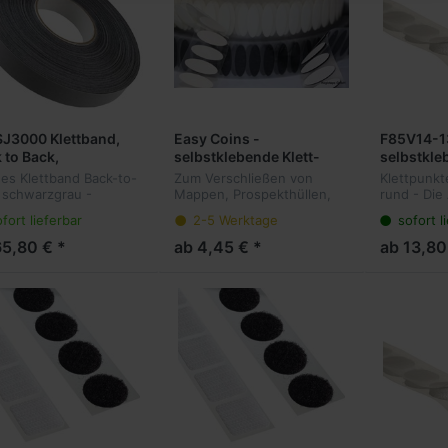
J3000 Klettband,
Easy Coins -
F85V14-1
 to Back,
selbstklebende Klett-
selbstkle
warzgrau
Ellipsen, Haken+Flausch,
Flauschp
es Klettband Back-to-
Zum Verschließen von
Klettpunkt
100 Paar
rund, 1.5
 schwarzgrau -
Mappen, Prospekthüllen,
rund - Die
Rolle
tstoffhaken. Die
Musterartikeln, einfaches
im Bereich
fort lieferbar
2-5 Werktage
sofort l
erlösbare Alternative
Positionieren da Haken und
wiederlös
ermanenten
Flausch zusammen
Befestigu
65,80 € *
ab 4,45 € *
ab 13,80
stigungsmethoden.
gestanzt sind. Mit der
Klettpunkt
ige Haken auf der
integrierten Abzieh...
Mailings un
lä...