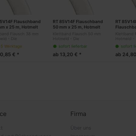
85V14F Flauschband
RT 85V14F Flauschband
RT 85V14
m x 25 m, Hotmelt
50 mm x 25 m, Hotmelt
Flauschb
25 m, Hot
tband Flausch 38 mm
Klettband Flausch 50 mm
Klettband 
eld - Die
Hotmeld - Die
Hotmeld - 
erlösbare Alternative
wiederlösbare Alternative
wiederlösb
-5 Werktage
sofort lieferbar
sofort l
ermanenten
zu permanenten
zu perman
stigungsmethoden.
Befestigungsmethoden.
Befestigu
10,85 € *
ab 13,20 € *
ab 24,80
ige Haken auf der
Winzige Haken auf der
Winzige Ha
fläche hängen sich in
Oberfläche hängen sich in
Oberfläche
Gege...
ein Gege...
ein Geg...
ice
Firma
kt
Über uns