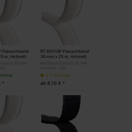
F Flauschband
RT 85V14F Flauschband
5 m, Hotmelt
30 mm x 25 m, Hotmelt
 Flausch 25 mm
Klettband Flausch 30 mm
Die
Hotmeld - Die
are Alternative
wiederlösbare Alternative
ieferbar
2-5 Werktage
enten
zu permanenten
ngsmethoden.
Befestigungsmethoden.
€ *
ab 8,10 € *
ken auf der
Winzige Haken auf der
 hängen sich in
Oberfläche hängen sich in
.
ein Gege...