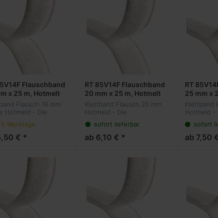
85V14F Flauschband
RT 85V14F Flauschband
RT 85V14
m x 25 m, Hotmelt
20 mm x 25 m, Hotmelt
25 mm x 2
tband Flausch 16 mm
Klettband Flausch 20 mm
Klettband
te Hotmeld - Die
Hotmeld - Die
Hotmeld - 
erlösbare Alternative
wiederlösbare Alternative
wiederlösb
-5 Werktage
sofort lieferbar
sofort l
ermanenten
zu permanenten
zu perman
stigungsmethoden.
Befestigungsmethoden.
Befestigu
5,50 € *
ab 6,10 € *
ab 7,50 
ige Haken auf der
Winzige Haken auf der
Winzige Ha
fläche hängen sich in
Oberfläche hängen sich in
Oberfläche
ein Gege...
ein Gege..