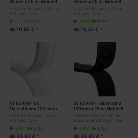
38 mm x 25 m, Hotmelt
50 mm x 25 m, Hotmelt
Klettband Flausch 38 mm
Klettband Flausch 50 mm
Hotmeld - Die
Hotmeld - Die
wiederlösbare Alternative
wiederlösbare Alternative
2-5 Werktage
sofort lieferbar
zu permanenten
zu permanenten
Befestigungsmethoden.
Befestigungsmethoden.
ab 10,85 € *
ab 13,20 € *
Winzige Haken auf der
Winzige Haken auf der
Oberfläche hängen sich in
Oberfläche hängen sich in
ein Gege...
ein Gege...
RT 85V14F100
RT 85V14H Hakenband
Flauschband 100 mm x
100 mm x 25 m, Hotmelt
25 m, Hotmelt
Klettband Flausch 100 mm
Klettband Haken 100 mm
Hotmeld - Die
weiss oder schwarz - Die
wiederlösbare Alternative
wiederlösbare Alternative
sofort lieferbar
sofort lieferbar
zu permanenten
zu permanenten
Befestigungsmethoden.
Befestigungsmethoden.
ab 24,80 € *
ab 24,80 € *