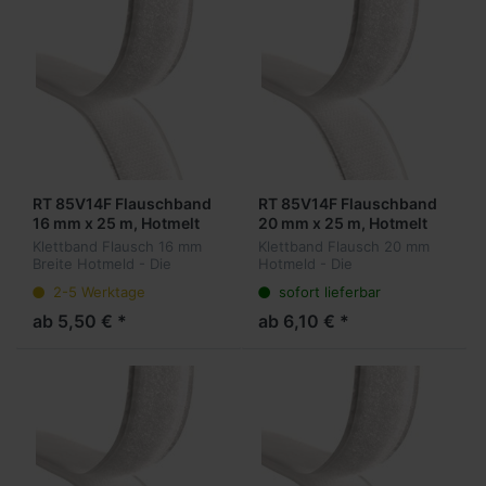
RT 85V14F Flauschband
RT 85V14F Flauschband
16 mm x 25 m, Hotmelt
20 mm x 25 m, Hotmelt
Klettband Flausch 16 mm
Klettband Flausch 20 mm
Breite Hotmeld - Die
Hotmeld - Die
wiederlösbare Alternative
wiederlösbare Alternative
2-5 Werktage
sofort lieferbar
zu permanenten
zu permanenten
Befestigungsmethoden.
Befestigungsmethoden.
ab 5,50 € *
ab 6,10 € *
Winzige Haken auf der
Winzige Haken auf der
Oberfläche hängen sich in
Oberfläche hängen sich in
e...
ein Gege...