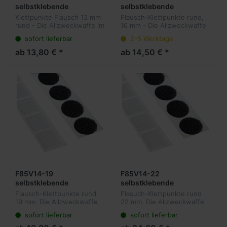
selbstklebende
selbstklebende
Flauschpunkte 13 mm
Flauschpunkte 16 mm
Klettpunkte Flausch 13 mm
Flausch-Klettpunkte rund,
rund, 1.500 Stück pro
rund, 1.250 Stück pro
rund - Die Allzweckwaffe im
16 mm - Die Allzweckwaffe
Rolle
Rolle
Bereich der wiederlösbaren
im Bereich der
sofort lieferbar
2-5 Werktage
Befestigungen. Unsere
wiederlösbaren
Klettpunkte sind sowohl für
Befestigungen. Unsere
ab 13,80 € *
ab 14,50 € *
Mailings und Ordner, als a...
Klettpunkte sind sowohl für
Mailings und Ordner, als...
F85V14-19
F85V14-22
selbstklebende
selbstklebende
Flauschpunkte 19 mm
Flauschpunkte 22 mm
Flausch-Klettpunkte rund
Flasuch-Klettpunkte rund
rund, 1.150 Stück pro
rund, 1.000 Stück pro
19 mm. Die Allzweckwaffe
22 mm. Die Allzweckwaffe
Rolle
Rolle
im Bereich der
im Bereich der
sofort lieferbar
sofort lieferbar
wiederlösbaren
wiederlösbaren
Befestigungen. Unsere
Befestigungen. Unsere