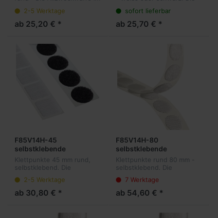
Rolle
Bereich der wiederlösbaren
Allzweckwaffe im Bereich
2-5 Werktage
sofort lieferbar
Befestigungen. Unsere
der wiederlösbaren
Klettpunkte sind sowohl für
Befestigungen. Unsere
ab 25,20 € *
ab 25,70 € *
Mailings und Ordner, als
Klettpunkte sind sowohl für
auc...
Mailings un...
F85V14H-45
F85V14H-80
selbstklebende
selbstklebende
Hakenpunkte 45 mm
Hakenpunkte 80 mm
Klettpunkte 45 mm rund,
Klettpunkte rund 80 mm -
rund, 500 Stück pro Rolle
rund, 310 Stück pro Rolle
selbstklebend. Die
selbstklebend. Die
Allzweckwaffe im Bereich
Allzweckwaffe im Bereich
2-5 Werktage
7 Werktage
der wiederlösbaren
der wiederlösbaren
Befestigungen. Unsere
Befestigungen. Unsere
ab 30,80 € *
ab 54,60 € *
Klettpunkte sind sowohl für
Klettpunkte sind sowohl für
Mailings und Ordner,...
Mailings und Ordner...