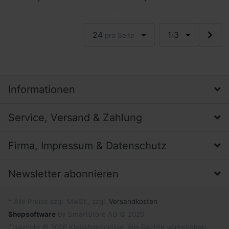
Winzige Haken auf der
Winzige Haken auf der
Oberfläche hängen sich in
Oberfläche hängen sich...
ein Geg...
24
1
3
pro Seite
/
Informationen
Service, Versand & Zahlung
Firma, Impressum & Datenschutz
Newsletter abonnieren
* Alle Preise zzgl. MwSt., zzgl.
Versandkosten
Shopsoftware
by SmartStore AG © 2026
Copyright © 2026 Klebebandonline. Alle Rechte vorbehalten.