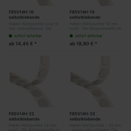
F85V14H-16
F85V14H-19
selbstklebende
selbstklebende
Hakenpunkte 16 mm
Hakenpunkte 19 mm
Haken-Klettpunkte rund 16
Haken-Klettpunkte 19 mm
rund, 1.250 Stück pro
rund, 1.150 Stück pro
mm. selbstklebend. Die
rund - Die Allzweckwaffe im
Rolle
Rolle
Allzweckwaffe im Bereich
Bereich der wiederlösbaren
sofort lieferbar
sofort lieferbar
der wiederlösbaren
Befestigungen. Unsere
Befestigungen. Unsere
Klettpunkte sind sowohl für
ab 14,45 € *
ab 18,80 € *
Klettpunkte sind sowohl für
Mailings und Ordner, als
Mailings und O...
auc...
F85V14H-22
F85V14H-33
selbstklebende
selbstklebende
Hakenpunkte 22 mm
Hakenpunkte 33 mm
Haken Klettpunkte 22 mm
Haken-Klettpunkte - 33 mm
rund, 1.000 Stück pro
rund, 650 Stück pro Rolle
rund - Die Allzweckwaffe im
- weiss oder schwarz. Die