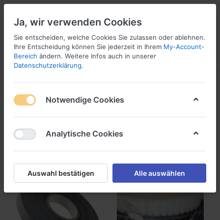
Ja, wir verwenden Cookies
Sie entscheiden, welche Cookies Sie zulassen oder ablehnen.
1
Ihre Entscheidung können Sie jederzeit in Ihrem
My-Account-
Bereich
ändern. Weitere Infos auch in unserer
Menü
Anmelden
Wunschliste
Warenkorb
Datenschutzerklärung
.
Produkte markiert mit
Reißverschluß
Notwendige Cookies
1-24
von
65
Analytische Cookies
Filtern
Sortieren
Auswahl bestätigen
Alle auswählen