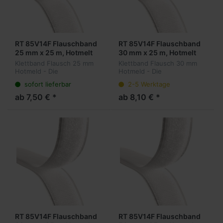
RT 85V14F Flauschband
RT 85V14F Flauschband
25 mm x 25 m, Hotmelt
30 mm x 25 m, Hotmelt
Klettband Flausch 25 mm
Klettband Flausch 30 mm
Hotmeld - Die
Hotmeld - Die
wiederlösbare Alternative
wiederlösbare Alternative
sofort lieferbar
2-5 Werktage
zu permanenten
zu permanenten
Befestigungsmethoden.
Befestigungsmethoden.
ab 7,50 € *
ab 8,10 € *
Winzige Haken auf der
Winzige Haken auf der
Oberfläche hängen sich in
Oberfläche hängen sich in
ein Gege...
ein Gege...
RT 85V14F Flauschband
RT 85V14F Flauschband