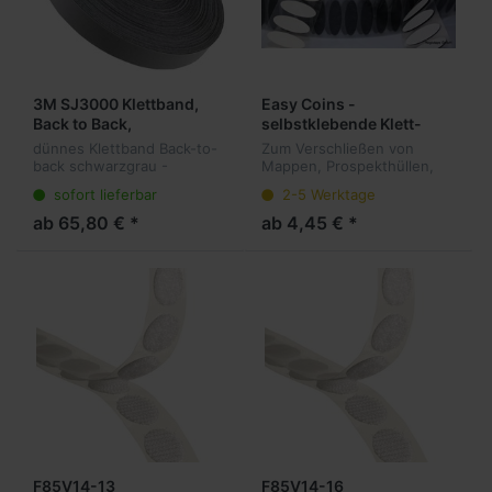
3M SJ3000 Klettband,
Easy Coins -
Back to Back,
selbstklebende Klett-
schwarzgrau
Ellipsen, Haken+Flausch,
dünnes Klettband Back-to-
Zum Verschließen von
100 Paar
back schwarzgrau -
Mappen, Prospekthüllen,
Kunststoffhaken. Die
Musterartikeln, einfaches
sofort lieferbar
2-5 Werktage
wiederlösbare Alternative
Positionieren da Haken und
zu permanenten
Flausch zusammen
ab 65,80 € *
ab 4,45 € *
Befestigungsmethoden.
gestanzt sind. Mit der
Winzige Haken auf der
integrierten Abzieh...
Oberflä...
F85V14-13
F85V14-16