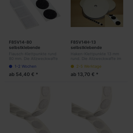
F85V14-80
F85V14H-13
selbstklebende
selbstklebende
Flauschpunkte 80 mm
Hakenpunkte 13 mm
Flausch-Klettpunkte rund
Haken-Klettpunkte 13 mm
rund, 310 Stück pro Rolle
rund, 1.500 Stück pro
80 mm. Die Allzweckwaffe
rund. Die Allzweckwaffe im
Rolle
im Bereich der
Bereich der wiederlösbaren
1-2 Wochen
2-5 Werktage
wiederlösbaren
Befestigungen. Unsere
Befestigungen. Unsere
Klettpunkte sind sowohl für
ab 54,40 € *
ab 13,70 € *
Klettpunkte sind sowohl für
Mailings und Ordner, als
Mailings und Ordner, als
auch...
au...