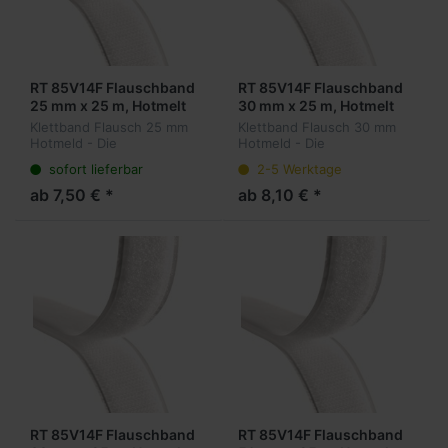
RT 85V14F Flauschband
RT 85V14F Flauschband
25 mm x 25 m, Hotmelt
30 mm x 25 m, Hotmelt
Klettband Flausch 25 mm
Klettband Flausch 30 mm
Hotmeld - Die
Hotmeld - Die
wiederlösbare Alternative
wiederlösbare Alternative
sofort lieferbar
2-5 Werktage
zu permanenten
zu permanenten
Befestigungsmethoden.
Befestigungsmethoden.
ab 7,50 € *
ab 8,10 € *
Winzige Haken auf der
Winzige Haken auf der
Oberfläche hängen sich in
Oberfläche hängen sich in
ein Gege...
ein Gege...
RT 85V14F Flauschband
RT 85V14F Flauschband