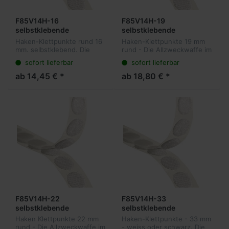
F85V14H-16
F85V14H-19
selbstklebende
selbstklebende
Hakenpunkte 16 mm
Hakenpunkte 19 mm
Haken-Klettpunkte rund 16
Haken-Klettpunkte 19 mm
rund, 1.250 Stück pro
rund, 1.150 Stück pro
mm. selbstklebend. Die
rund - Die Allzweckwaffe im
Rolle
Rolle
Allzweckwaffe im Bereich
Bereich der wiederlösbaren
sofort lieferbar
sofort lieferbar
der wiederlösbaren
Befestigungen. Unsere
Befestigungen. Unsere
Klettpunkte sind sowohl für
ab 14,45 € *
ab 18,80 € *
Klettpunkte sind sowohl für
Mailings und Ordner, als
Mailings und O...
auc...
F85V14H-22
F85V14H-33
selbstklebende
selbstklebende
Hakenpunkte 22 mm
Hakenpunkte 33 mm
Haken Klettpunkte 22 mm
Haken-Klettpunkte - 33 mm
rund, 1.000 Stück pro
rund, 650 Stück pro Rolle
rund - Die Allzweckwaffe im
- weiss oder schwarz. Die