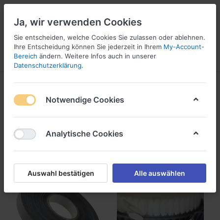
Ja, wir verwenden Cookies
Sie entscheiden, welche Cookies Sie zulassen oder ablehnen.
1
Ihre Entscheidung können Sie jederzeit in Ihrem
My-Account-
Bereich
ändern. Weitere Infos auch in unserer
Menü
Anmelden
Wunschliste
Warenkorb
Datenschutzerklärung
.
Produkte markiert mit
Klett
Notwendige Cookies
1-24
von
65
Analytische Cookies
Filtern
Sortieren
Auswahl bestätigen
Alle auswählen