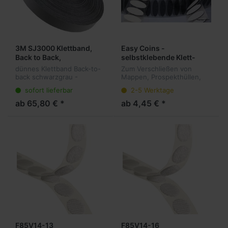
3M SJ3000 Klettband,
Easy Coins -
Back to Back,
selbstklebende Klett-
schwarzgrau
Ellipsen, Haken+Flausch,
dünnes Klettband Back-to-
Zum Verschließen von
100 Paar
back schwarzgrau -
Mappen, Prospekthüllen,
Kunststoffhaken. Die
Musterartikeln, einfaches
sofort lieferbar
2-5 Werktage
wiederlösbare Alternative
Positionieren da Haken und
zu permanenten
Flausch zusammen
ab 65,80 € *
ab 4,45 € *
Befestigungsmethoden.
gestanzt sind. Mit der
Winzige Haken auf der
integrierten Abzieh...
Oberflä...
F85V14-13
F85V14-16