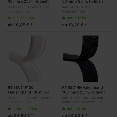
38 mm x 25 m, Hotmelt
50 mm x 25 m, Hotmelt
Klettband Flausch 38 mm
Klettband Flausch 50 mm
Hotmeld - Die
Hotmeld - Die
wiederlösbare Alternative
wiederlösbare Alternative
2-5 Werktage
sofort lieferbar
zu permanenten
zu permanenten
Befestigungsmethoden.
Befestigungsmethoden.
ab 10,85 € *
ab 13,20 € *
Winzige Haken auf der
Winzige Haken auf der
Oberfläche hängen sich in
Oberfläche hängen sich in
ein Gege...
ein Gege...
RT 85V14F100
RT 85V14H Hakenband
Flauschband 100 mm x
100 mm x 25 m, Hotmelt
25 m, Hotmelt
Klettband Flausch 100 mm
Klettband Haken 100 mm
Hotmeld - Die
weiss oder schwarz - Die
wiederlösbare Alternative
wiederlösbare Alternative
sofort lieferbar
sofort lieferbar
zu permanenten
zu permanenten
Befestigungsmethoden.
Befestigungsmethoden.
ab 24,80 € *
ab 24,80 € *