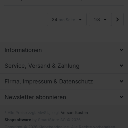
Winzige Haken auf der
Winzige Haken auf der
Oberfläche hängen sich in
Oberfläche hängen sich...
ein Geg...
24
1
3
pro Seite
/
Informationen
Service, Versand & Zahlung
Firma, Impressum & Datenschutz
Newsletter abonnieren
* Alle Preise zzgl. MwSt., zzgl.
Versandkosten
Shopsoftware
by SmartStore AG © 2026
Copyright © 2026 Klebebandonline. Alle Rechte vorbehalten.