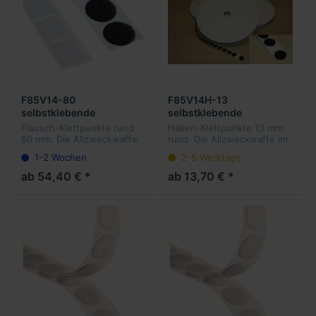
F85V14-80
F85V14H-13
selbstklebende
selbstklebende
Flauschpunkte 80 mm
Hakenpunkte 13 mm
Flausch-Klettpunkte rund
Haken-Klettpunkte 13 mm
rund, 310 Stück pro Rolle
rund, 1.500 Stück pro
80 mm. Die Allzweckwaffe
rund. Die Allzweckwaffe im
Rolle
im Bereich der
Bereich der wiederlösbaren
1-2 Wochen
2-5 Werktage
wiederlösbaren
Befestigungen. Unsere
Befestigungen. Unsere
Klettpunkte sind sowohl für
ab 54,40 € *
ab 13,70 € *
Klettpunkte sind sowohl für
Mailings und Ordner, als
Mailings und Ordner, als
auch...
au...