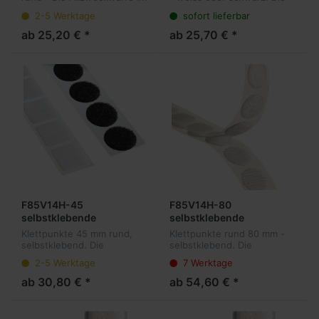
Rolle
Bereich der wiederlösbaren
Allzweckwaffe im Bereich
2-5 Werktage
sofort lieferbar
Befestigungen. Unsere
der wiederlösbaren
Klettpunkte sind sowohl für
Befestigungen. Unsere
ab 25,20 € *
ab 25,70 € *
Mailings und Ordner, als
Klettpunkte sind sowohl für
auc...
Mailings un...
F85V14H-45
F85V14H-80
selbstklebende
selbstklebende
Hakenpunkte 45 mm
Hakenpunkte 80 mm
Klettpunkte 45 mm rund,
Klettpunkte rund 80 mm -
rund, 500 Stück pro Rolle
rund, 310 Stück pro Rolle
selbstklebend. Die
selbstklebend. Die
Allzweckwaffe im Bereich
Allzweckwaffe im Bereich
2-5 Werktage
7 Werktage
der wiederlösbaren
der wiederlösbaren
Befestigungen. Unsere
Befestigungen. Unsere
ab 30,80 € *
ab 54,60 € *
Klettpunkte sind sowohl für
Klettpunkte sind sowohl für
Mailings und Ordner,...
Mailings und Ordner...