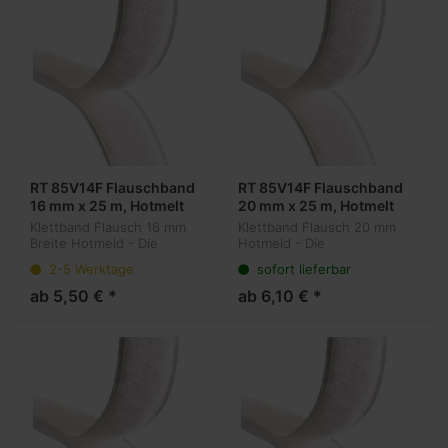
RT 85V14F Flauschband
RT 85V14F Flauschband
16 mm x 25 m, Hotmelt
20 mm x 25 m, Hotmelt
Klettband Flausch 16 mm
Klettband Flausch 20 mm
Breite Hotmeld - Die
Hotmeld - Die
wiederlösbare Alternative
wiederlösbare Alternative
2-5 Werktage
sofort lieferbar
zu permanenten
zu permanenten
Befestigungsmethoden.
Befestigungsmethoden.
ab 5,50 € *
ab 6,10 € *
Winzige Haken auf der
Winzige Haken auf der
Oberfläche hängen sich in
Oberfläche hängen sich in
e...
ein Gege...