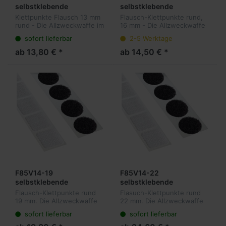
selbstklebende
selbstklebende
Flauschpunkte 13 mm
Flauschpunkte 16 mm
Klettpunkte Flausch 13 mm
Flausch-Klettpunkte rund,
rund, 1.500 Stück pro
rund, 1.250 Stück pro
rund - Die Allzweckwaffe im
16 mm - Die Allzweckwaffe
Rolle
Rolle
Bereich der wiederlösbaren
im Bereich der
sofort lieferbar
2-5 Werktage
Befestigungen. Unsere
wiederlösbaren
Klettpunkte sind sowohl für
Befestigungen. Unsere
ab 13,80 € *
ab 14,50 € *
Mailings und Ordner, als a...
Klettpunkte sind sowohl für
Mailings und Ordner, als...
F85V14-19
F85V14-22
selbstklebende
selbstklebende
Flauschpunkte 19 mm
Flauschpunkte 22 mm
Flausch-Klettpunkte rund
Flasuch-Klettpunkte rund
rund, 1.150 Stück pro
rund, 1.000 Stück pro
19 mm. Die Allzweckwaffe
22 mm. Die Allzweckwaffe
Rolle
Rolle
im Bereich der
im Bereich der
sofort lieferbar
sofort lieferbar
wiederlösbaren
wiederlösbaren
Befestigungen. Unsere
Befestigungen. Unsere